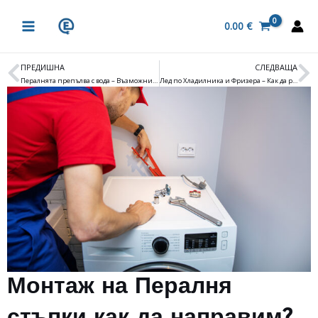
Skip
MAIN
to
0.00
€
MENU
content
ПРЕДИШНА
СЛЕДВАЩА
Prev
N
Пералнята препълва с вода – Възможни причини ?
Лед по Хладилника и Фризера – Как да решим ?
Монтаж на Пералня