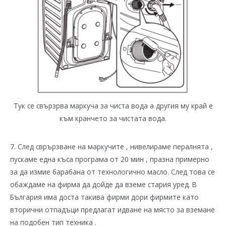
Тук се свързрва маркуча за чиста вода а другия му край е
към кранчето за чистата вода.
7. След сврързване на маркучите , нивелираме пералнята ,
пускаме една къса програма от 20 мин , празна примерно
за да измие барабана от технологично масло. След това се
обаждаме на фирма да дойде да вземе стария уред. В
България има доста такива фирми дори фирмите като
вторични отпадъци предлагат идване на място за вземане
на подобен тип техника .