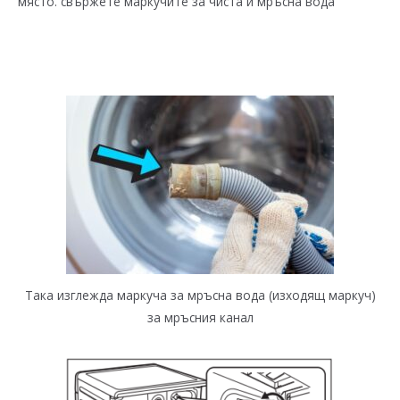
място. свържете маркучите за чиста и мръсна вода
Така изглежда маркуча за мръсна вода (изходящ маркуч)
за мръсния канал