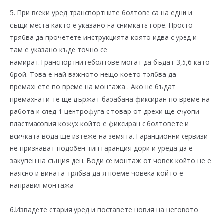
5. При всеки уред транспортните болтове са на едни и
същи места както е указано на снимката горе. Просто
трябва да прочетете инструкцията която идва с уред и
там е указано къде точно се
намират.Транспортнитеболтове могат да бъдат 3,5,6 като
брой. Това е най важното нещо което трябва да
премахнете по време на монтажа . Ако не бъдат
премахнати те ще държат барабана фиксиран по време на
работа и след 1 центрофуга с товар от дрехи ще счуопи
пластмасовия кожух който е фиксиран с болтовете и
всичката вода ще изтеже на земята. Гаранционни сервизи
не признават подобен тип гаранция дори и уреда да е
закупен на същия ден. Води се монтаж от човек който не е
наясно и вината трябва да я поеме човека който е
направил монтажа.
6.Извадете стария уред и поставете новия на неговото