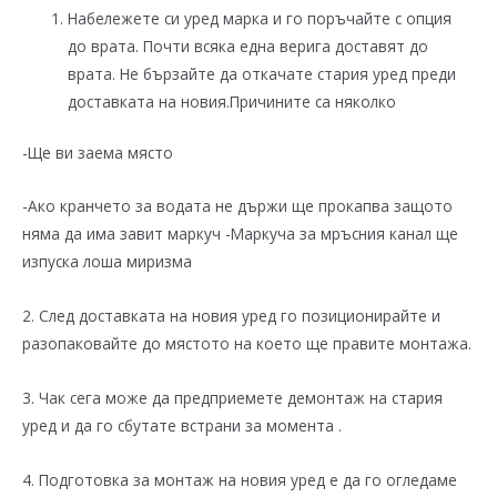
Набележете си уред марка и го поръчайте с опция
до врата. Почти всяка една верига доставят до
врата. Не бързайте да откачате стария уред преди
доставката на новия.Причините са няколко
-Ще ви заема място
-Ако кранчето за водата не държи ще прокапва защото
няма да има завит маркуч -Маркуча за мръсния канал ще
изпуска лоша миризма
2. След доставката на новия уред го позиционирайте и
разопаковайте до мястото на което ще правите монтажа.
3. Чак сега може да предприемете демонтаж на стария
уред и да го сбутате встрани за момента .
4. Подготовка за монтаж на новия уред е да го огледаме