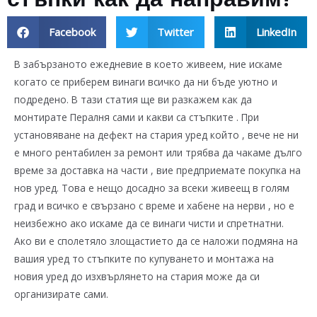
стъпки как да направим?
Facebook
Twitter
LinkedIn
В забързаното ежедневие в което живеем, ние искаме
когато се приберем винаги всичко да ни бъде уютно и
подредено. В тази статия ще ви разкажем как да
монтирате Пералня сами и какви са стъпките . При
установяване на дефект на стария уред който , вече не ни
е много рентабилен за ремонт или трябва да чакаме дълго
време за доставка на части , вие предприемате покупка на
нов уред. Това е нещо досадно за всеки живеещ в голям
град и всичко е свързано с време и хабене на нерви , но е
неизбежно ако искаме да се винаги чисти и спретнатни.
Ако ви е сполетяло злощастието да се наложи подмяна на
вашия уред то стъпките по купуването и монтажа на
новия уред до изхвърлянето на стария може да си
организирате сами.