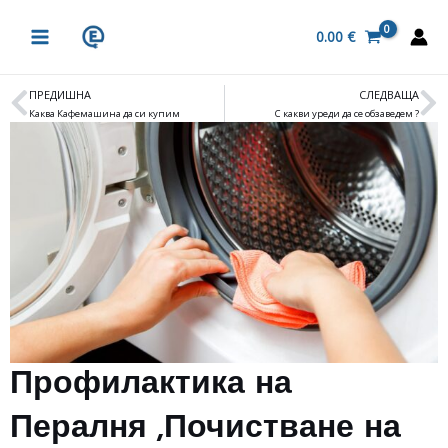
Skip
MAIN
to
0.00
€
MENU
content
ПРЕДИШНА
СЛЕДВАЩА
Prev
N
Каква Кафемашина да си купим
С какви уреди да се обзаведем ?
Профилактика на
Пералня ,Почистване на