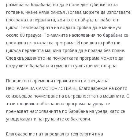
размера на барабана, но да е поне две тубички по за
готвене, иначе няма смисъл .Тогава можете да използвате
програма на пералнята, която е с най-дълъг работен
цикъл. Температурата на водата трябва да е минимум
около 60 градуса. По-малките наслоявания по барабана се
премахват с по-кратка програма. И при двата работни
цикъла пералнята машина трябва да е празна без пране.
След свършването на по-кратката програма можете да
подсушите барабана и гуменото уплътнение с кърпа.
Повечето съвременни перални имат и специална
ПРОГРАМА ЗА САМОПОЧИСТВАНЕ, благодарение на която
се извършва почистване на вътрешността на машината. С
тази специално обозначена програма на уреда се
премахват наслояванията по барабана на уреда, като се
унищожават и натрупалите се бактерии.
Благодарение на напредналта технология има