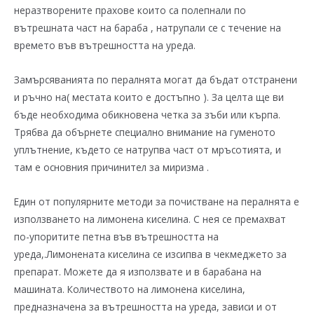
неразтворените прахове които са полепнали по
вътрешната част на бараба , натрупали се с течение на
времето във вътрешността на уреда.
Замърсяванията по пералнята могат да бъдат отстранени
и ръчно на( местата които е достъпно ). За целта ще ви
бъде необходима обикновена четка за зъби или кърпа.
Трябва да обърнете специално внимание на гуменото
уплътнение, където се натрупва част от мръсотията, и
там е основния причинител за миризма .
Един от популярните методи за почистване на пералнята е
използването на лимонена киселина. С нея се премахват
по-упоритите петна във вътрешността на
уреда,.Лимонената киселина се изсипва в чекмеджето за
препарат. Можете да я използвате и в барабана на
машината. Количеството на лимонена киселина,
предназначена за вътрешността на уреда, зависи и от