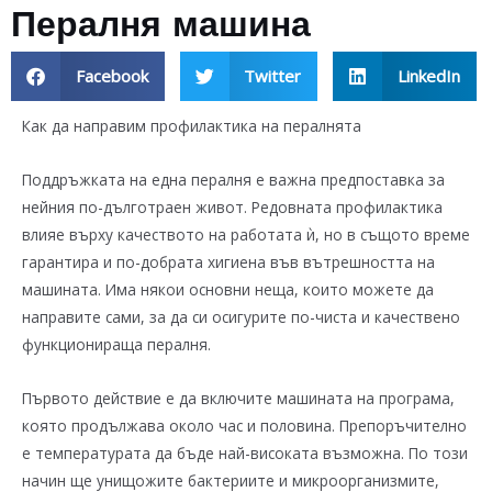
Пералня машина
Facebook
Twitter
LinkedIn
Как да направим профилактика на пералнята
Поддръжката на една пералня е важна предпоставка за
нейния по-дълготраен живот. Редовната профилактика
влияе върху качеството на работата ѝ, но в същото време
гарантира и по-добрата хигиена във вътрешността на
машината. Има някои основни неща, които можете да
направите сами, за да си осигурите по-чиста и качествено
функционираща пералня.
Първото действие е да включите машината на програма,
която продължава около час и половина. Препоръчително
е температурата да бъде най-високата възможна. По този
начин ще унищожите бактериите и микроорганизмите,