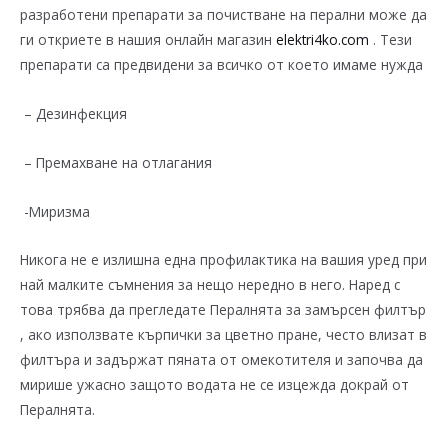
разработени препарати за почистване на перални може да
ги откриете в нашия онлайн магазин
elektri4ko.com
. Тези
препарати са предвидени за всичко от което имаме нужда
– Дезинфекция
– Премахване на отлагания
-Миризма
Никога не е излишна една профилактика на вашия уред при
най малките съмнения за нещо нередно в него. Наред с
това трябва да прегледате Пералнята за замърсен филтър
, ако използвате кърпички за цветно пране, често влизат в
филтъра и задържат пяната от омекотителя и започва да
мирише ужасно защото водата не се изцежда докрай от
Пералнята.