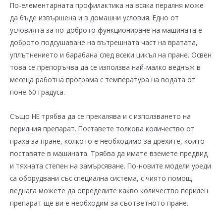
По-елементарната профилактика на всяка пералня може
да бъде извършена и в домашни условия. Едно от
условията за по-доброто функциониране на машината е
доброто подсушаване на вътрешната част на вратата,
уплътнението и барабана след всеки цикъл на пране. Освен
това се препоръчва да се използва най-малко веднъж в
месеца работна програма с температура на водата от
поне 60 градуса.
Също НЕ трябва да се прекалява и с използването на
перилния препарат. Поставете толкова количество от
праха за пране, колкото е необходимо за дрехите, които
поставяте в машината. Трябва да имате вземете предвид
и тяхната степен на замърсяване. По-новите модели уреди
са оборудвани със специална система, с чиято помощ
веднага можете да определите какво количество перилен
препарат ще ви е необходим за съответното пране.