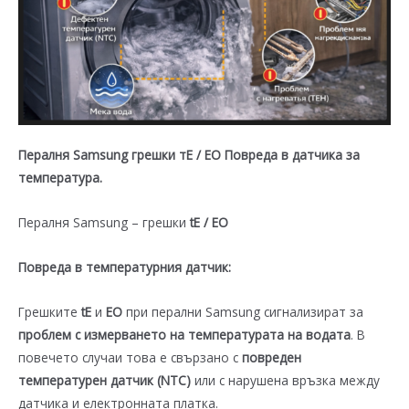
Пералня Samsung грешки тЕ / ЕО Повреда в датчика за
температура.
Пералня Samsung – грешки
tE / EО
Повреда в температурния датчик:
Грешките
tE
и
EО
при перални Samsung сигнализират за
проблем с измерването на температурата на водата
. В
повечето случаи това е свързано с
повреден
температурен датчик (NTC)
или с нарушена връзка между
датчика и електронната платка.