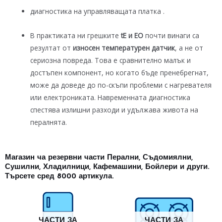
диагностика на управляващата платка .
В практиката ни грешките
tE и EО
почти винаги са
резултат от
износен температурен датчик
, а не от
сериозна повреда. Това е сравнително малък и
достъпен компонент, но когато бъде пренебрегнат,
може да доведе до по-скъпи проблеми с нагревателя
или електрониката. Навременната диагностика
спестява излишни разходи и удължава живота на
пералнята.
Магазин ча резервни части Перални, Съдомиялни,
Сушилни, Хладилници, Кафемашини, Бойлери и други.
Търсете сред 8000 артикула.
ЧАСТИ ЗА
ЧАСТИ ЗА