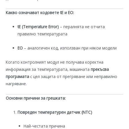
Какво означават кодовете tE и EО:
tE (Temperature Error)
– пералнята не отчита
правилно температурата
EО
– аналогичен код, използван при някои модели
Когато контролният модул не получава коректна
информация за температурата, машината
прекъсва
програмата
с цел защита от прегряване или неправилно
нагряване.
Основни причини за грешката:
Повреден температурен датчик (NTC)
Най-честата причина