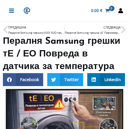
Skip
MAIN
to
0.00
€
MENU
content
ПРЕДИШНА
СЛЕДВАЩА
Prev
N
Пералня Samsung грешки SUD/ 5UD твърде много пяна
Пералня Samsung грешка UC Прекомерно отклонение в стойността на засиленото напрежение
Пералня Samsung грешки
тЕ / ЕО Повреда в
датчика за температура
Facebook
Twitter
LinkedIn