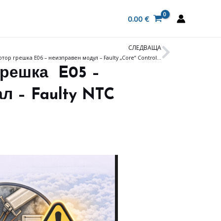
0.00
€
СЛЕДВАЩА
Next
Перални CANDY и HOOVER с трифазен мотор грешка E06 – неизправен модул – Faulty „Core“ Control Board Or Wiring.
решка E05 –
л – Faulty NTC