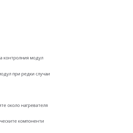
на контролния модул
одул при редки случаи
ите около нагревателя
ическите компоненти