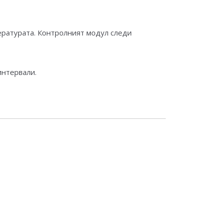
пературата. Контролният модул следи
интервали.