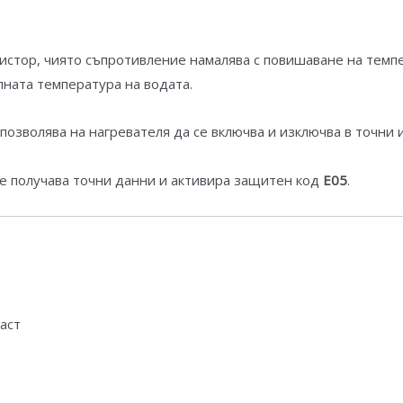
рмистор, чиято съпротивление намалява с повишаване на тем
лната температура на водата.
позволява на нагревателя да се включва и изключва в точни 
е получава точни данни и активира защитен код
E05
.
аст