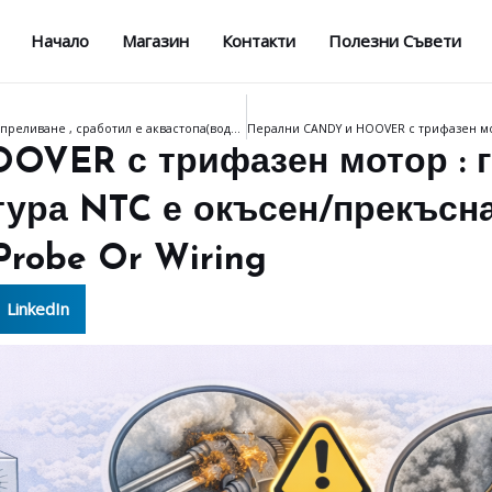
Начало
Магазин
Контакти
Полезни Съвети
Перални CANDY и HOOVER с трифазен мотор : грешка E04 – преливане , сработил е аквастопа(вода на дъното) – Intervention By The Anti Flood Safety Of Pressostat
OVER с трифазен мотор : г
тура NTC е окъсен/прекъсна
Probe Or Wiring
LinkedIn