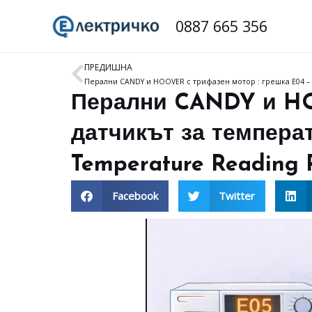
Skip
0887 665 356
to
content
ПРЕДИШНА
Prev
Перални CANDY и HO
датчикът за темпера
Temperature Reading 
Facebook
Twitter