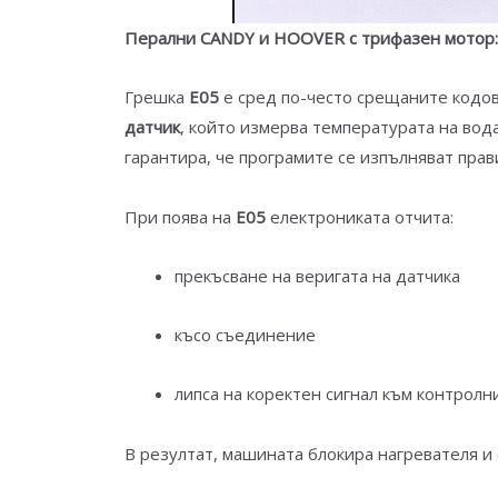
Перални CANDY и HOOVER с трифазен мотор: 
Грешка
E05
е сред по-често срещаните кодов
датчик
, който измерва температурата на вод
гарантира, че програмите се изпълняват прав
При поява на
E05
електрониката отчита:
прекъсване на веригата на датчика
късо съединение
липса на коректен сигнал към контролн
В резултат, машината блокира нагревателя и