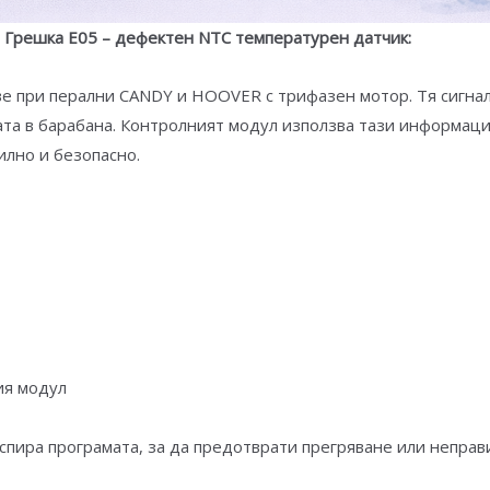
Грешка E05 – дефектен NTC температурен датчик:
е при перални CANDY и HOOVER с трифазен мотор. Тя сигна
ата в барабана. Контролният модул използва тази информация
илно и безопасно.
ия модул
 спира програмата, за да предотврати прегряване или неправ