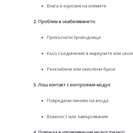
Влага и корозия на клемите
2. Проблем в окабеляването:
Прекъснати проводници
Късо съединение в маркучите или окол
Разхлабени или окислени букси
3. Лош контакт с контролния модул:
Повредени пинове на входа
Влажност или замърсявания
4. Повреда в управляващия модул (рядко):