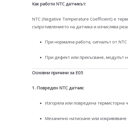
Как работи NTC датчикът:
NTC (Negative Temperature Coefficient) е те
съпротивлението на датчика и изчислява реа
При нормална работа, сигналът от NTC 
При дефект или прекъсване, модулът н
Основни причини за E05
1. Повреден NTC датчик:
Изгоряла или повредена термисторна ч
Механично натискане или изкривяване