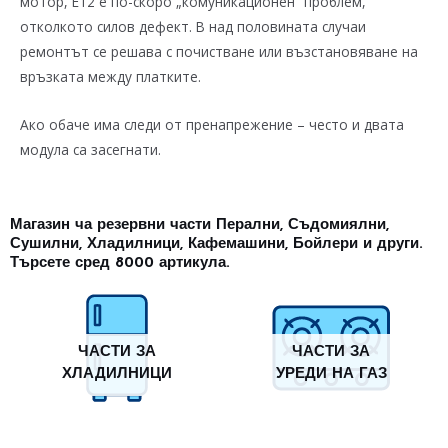
мотор, E12 е по-скоро „комуникационен“ проблем,
отколкото силов дефект. В над половината случаи
ремонтът се решава с почистване или възстановяване на
връзката между платките.
Ако обаче има следи от пренапрежение – често и двата
модула са засегнати.
Магазин ча резервни части Перални, Съдомиялни,
Сушилни, Хладилници, Кафемашини, Бойлери и други.
Търсете сред 8000 артикула.
ЧАСТИ ЗА
ЧАСТИ ЗА
ХЛАДИЛНИЦИ
УРЕДИ НА ГАЗ