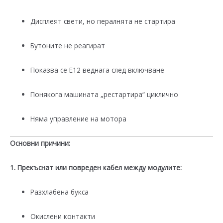
Дисплеят свети, но пералнята не стартира
Бутоните не реагират
Показва се E12 веднага след включване
Понякога машината „рестартира“ циклично
Няма управление на мотора
Основни причини:
1. Прекъснат или повреден кабел между модулите:
Разхлабена букса
Окислени контакти