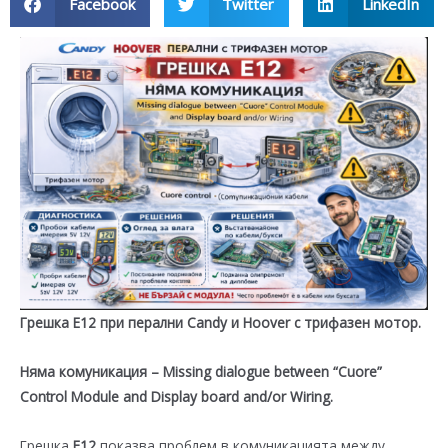
Facebook
Twitter
LinkedIn
Грешка E12 при перални
Candy
и
Hoover
с трифазен мотор.
Няма комуникация – Missing dialogue between “Cuore”
Control Module and Display board and/or Wiring.
Грешка
E12
показва проблем в комуникацията между