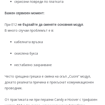
сериозни повреди по платката
Важен сервизен момент:
При E12
не бързайте да сменяте основния модул
.
В много случаи проблемът е в:
кабелната връзка
окислена букса
нестабилно захранване
Често срещана грешка е смяна на скъп „Cuore“ модул,
докато реалната причина е прекъснат комуникационен
проводник.
От практиката ни при перални Candy и Hoover с трифазен