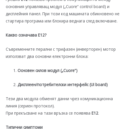
основния управляващ модул („Cuore“ control board) и
дисплейния панел. При този код машината обикновено не
стартира програма или блокира веднага след включване.
Какво означава E12?
Съвременните перални с трифазен (инверторен) мотор
използват два основни електронни блока:
Основен силов модул („Cuore“)
Дисплеен/потребителски интерфейс (UI board)
Тези два модула обменят данни чрез комуникационна
линия (сериен протокол).
При прекъсване на тази връзка се появява
E12
.
Типични симптоми