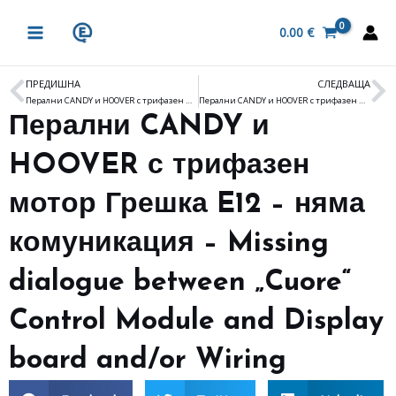
Skip
MAIN
to
0.00
€
MENU
content
ПРЕДИШНА
СЛЕДВАЩА
Prev
N
Перални CANDY и HOOVER с трифазен мотор Грешка E09 – неизправен симистор – Defective „Cuore“ Control Module (damaged Motor’s TRIAC) and/or Wiring
Перални CANDY и HOOVER с трифазен мотор Грешка E14 – MDL – неизправен модул – Defective „Cuore“ Control Module and/or Wiring
Перални CANDY и
HOOVER с трифазен
мотор Грешка E12 – няма
комуникация – Missing
dialogue between „Cuore“
Control Module and Display
board and/or Wiring