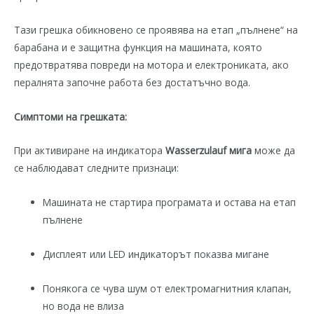
Тази грешка обикновено се проявява на етап „пълнене“ на
барабана и е защитна функция на машината, която
предотвратява повреди на мотора и електрониката, ако
пералнята започне работа без достатъчно вода.
Симптоми на грешката:
При активиране на индикатора
Wasserzulauf мига
може да
се наблюдават следните признаци:
Машината не стартира програмата и остава на етап
пълнене
Дисплеят или LED индикаторът показва мигане
Понякога се чува шум от електромагнитния клапан,
но вода не влиза