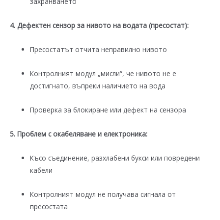
захранването
4. Дефектен сензор за нивото на водата (пресостат):
Пресостатът отчита неправилно нивото
Контролният модул „мисли“, че нивото не е
достигнато, въпреки наличието на вода
Проверка за блокиране или дефект на сензора
5. Проблем с окабеляване и електроника:
Късо съединение, разхлабени букси или повредени
кабели
Контролният модул не получава сигнала от
пресостата