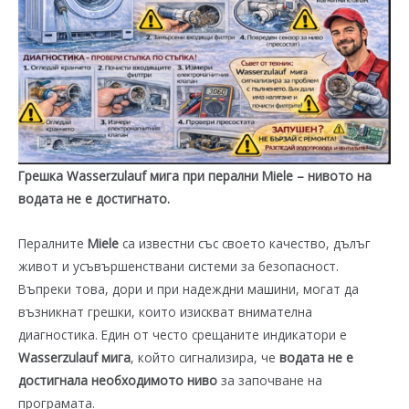
Грешка Wasserzulauf мига при перални
Miele
– нивото на
водата не е достигнато.
Пералните
Miele
са известни със своето качество, дълъг
живот и усъвършенствани системи за безопасност.
Въпреки това, дори и при надеждни машини, могат да
възникнат грешки, които изискват внимателна
диагностика. Един от често срещаните индикатори е
Wasserzulauf мига
, който сигнализира, че
водата не е
достигнала необходимото ниво
за започване на
програмата.