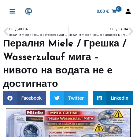
Skip
MAIN
to
0.00
€
MENU
content
ПРЕДИШНА
СЛЕДВАЩА
Prev
N
Пералня Miele / Грешка / Wasserablauf мига – няма източване на водата
Пералня Miele / Грешка / Spulstop-мига – аквастоп
Пералня Miele / Грешка /
Wasserzulauf мига –
нивото на водата не е
достигнато
Facebook
Twitter
LinkedIn