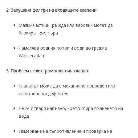
2. Запушени филтри на входящите клапани:
Малки частици, ръжда или варовик могат да
блокират филтъра
Намалява водния поток и води до грешка
Wasserzulauf
3. Проблем с електромагнитния клапан:
Клапанът може да е механично повреден или
електрически дефектен
Не се отваря напълно, което спира пълненето на
вода
Измерване на съпротивление и проверка на