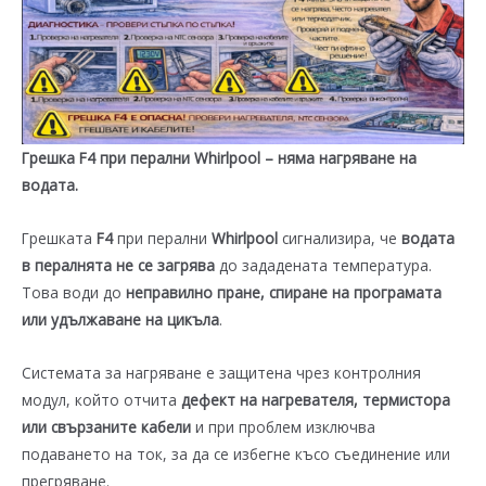
Грешка F4 при перални Whirlpool – няма нагряване на
водата.
Грешката
F4
при перални
Whirlpool
сигнализира, че
водата
в пералнята не се загрява
до зададената температура.
Това води до
неправилно пране, спиране на програмата
или удължаване на цикъла
.
Системата за нагряване е защитена чрез контролния
модул, който отчита
дефект на нагревателя, термистора
или свързаните кабели
и при проблем изключва
подаването на ток, за да се избегне късо съединение или
прегряване.