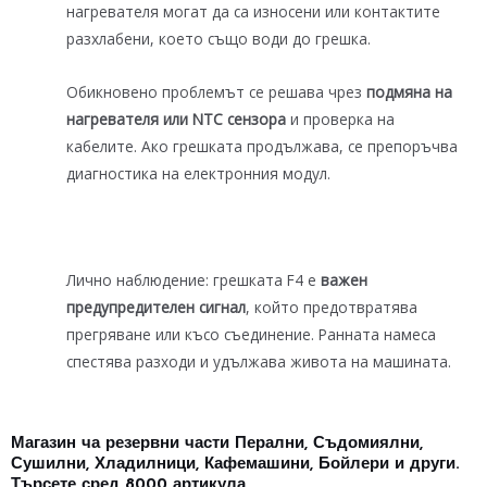
нагревателя могат да са износени или контактите
разхлабени, което също води до грешка.
Обикновено проблемът се решава чрез
подмяна на
нагревателя или NTC сензора
и проверка на
кабелите. Ако грешката продължава, се препоръчва
диагностика на електронния модул.
Лично наблюдение: грешката F4 е
важен
предупредителен сигнал
, който предотвратява
прегряване или късо съединение. Ранната намеса
спестява разходи и удължава живота на машината.
Магазин ча резервни части Перални, Съдомиялни,
Сушилни, Хладилници, Кафемашини, Бойлери и други.
Търсете сред 8000 артикула.