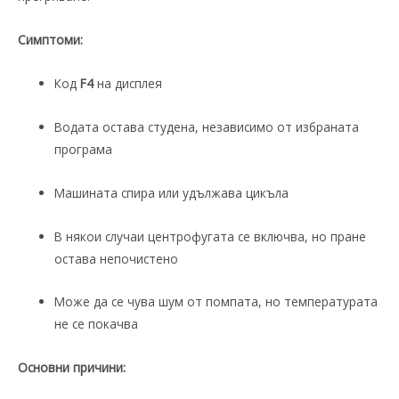
Симптоми:
Код
F4
на дисплея
Водата остава студена, независимо от избраната
програма
Машината спира или удължава цикъла
В някои случаи центрофугата се включва, но пране
остава непочистено
Може да се чува шум от помпата, но температурата
не се покачва
Основни причини: