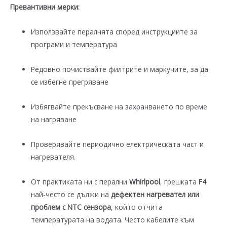
Превантивни мерки:
Използвайте пералнята според инструкциите за
програми и температура
Редовно почиствайте филтрите и маркучите, за да
се избегне прегряване
Избягвайте прекъсване на захранването по време
на нагряване
Проверявайте периодично електрическата част и
нагревателя.
От практиката ни с перални
Whirlpool
, грешката
F4
най-често се дължи на
дефектен нагревател или
проблем с NTC сензора
, който отчита
температурата на водата. Често кабелите към