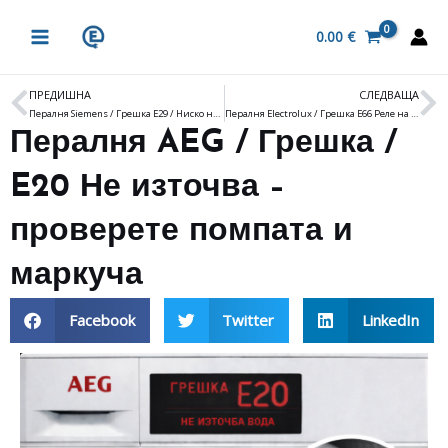
Skip
MAIN
to
0.00
€
MENU
content
ПРЕДИШНА
СЛЕДВАЩА
Prev
N
Пералня Siemens / Грешка E29 / Ниско напрежение в захранването
Пералня Electrolux / Грешка E66 Реле на нагревателя – повредено
Пералня AEG / Грешка /
E20 Не източва –
проверете помпата и
маркуча
Facebook
Twitter
LinkedIn