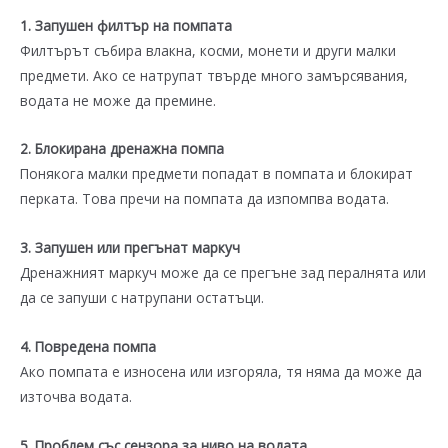
1. Запушен филтър на помпата
Филтърът събира влакна, косми, монети и други малки
предмети. Ако се натрупат твърде много замърсявания,
водата не може да премине.
2. Блокирана дренажна помпа
Понякога малки предмети попадат в помпата и блокират
перката. Това пречи на помпата да изпомпва водата.
3. Запушен или прегънат маркуч
Дренажният маркуч може да се прегъне зад пералнята или
да се запуши с натрупани остатъци.
4. Повредена помпа
Ако помпата е износена или изгоряла, тя няма да може да
източва водата.
5. Проблем със сензора за ниво на водата