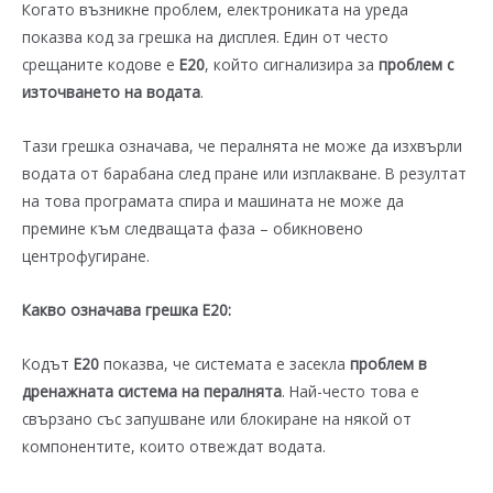
Когато възникне проблем, електрониката на уреда
показва код за грешка на дисплея. Един от често
срещаните кодове е
E20
, който сигнализира за
проблем с
източването на водата
.
Тази грешка означава, че пералнята не може да изхвърли
водата от барабана след пране или изплакване. В резултат
на това програмата спира и машината не може да
премине към следващата фаза – обикновено
центрофугиране.
Какво означава грешка E20:
Кодът
E20
показва, че системата е засекла
проблем в
дренажната система на пералнята
. Най-често това е
свързано със запушване или блокиране на някой от
компонентите, които отвеждат водата.