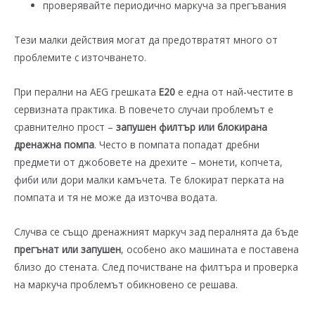
проверявайте периодично маркуча за прегъвания
Тези малки действия могат да предотвратят много от
проблемите с източването.
При перални на
AEG
грешката
E20
е една от най-честите в
сервизната практика. В повечето случаи проблемът е
сравнително прост –
запушен филтър или блокирана
дренажна помпа
. Често в помпата попадат дребни
предмети от джобовете на дрехите – монети, копчета,
фиби или дори малки камъчета. Те блокират перката на
помпата и тя не може да източва водата.
Случва се също дренажният маркуч зад пералнята да бъде
прегънат или запушен
, особено ако машината е поставена
близо до стената. След почистване на филтъра и проверка
на маркуча проблемът обикновено се решава.