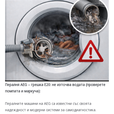
Пералня AEG – грешка E20: не източва водата (проверете
помпата и маркуча):
Пералните машини на
AEG
са известни със своята
надеждност и модерни системи за самодиагностика.