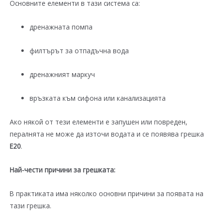
Основните елементи в тази система са:
дренажната помпа
филтърът за отпадъчна вода
дренажният маркуч
връзката към сифона или канализацията
Ако някой от тези елементи е запушен или повреден,
пералнята не може да източи водата и се появява грешка
E20
.
Най-чести причини за грешката:
В практиката има няколко основни причини за появата на
тази грешка.