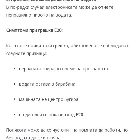
В по-редки случаи електрониката може да отчете
неправилно нивото на водата.
Симптоми при грешка E20:
Когато се появи тази грешка, обикновено се наблюдават
следните признаци:
пералнята спира по време на програмата
водата остава в барабана
машината не центрофугира
на дисплея се показва код
E20
Понякога може да се чуе опит на помпата да работи, но
без водата да се източва.