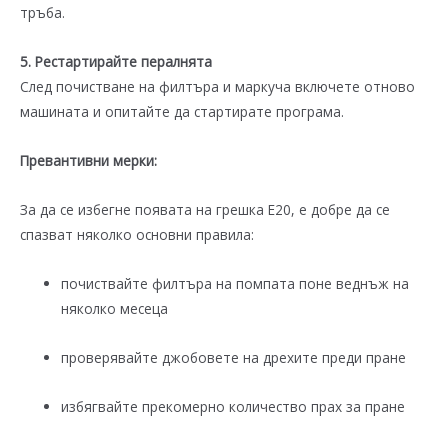
тръба.
5. Рестартирайте пералнята
След почистване на филтъра и маркуча включете отново
машината и опитайте да стартирате програма.
Превантивни мерки:
За да се избегне появата на грешка E20, е добре да се
спазват няколко основни правила:
почиствайте филтъра на помпата поне веднъж на
няколко месеца
проверявайте джобовете на дрехите преди пране
избягвайте прекомерно количество прах за пране