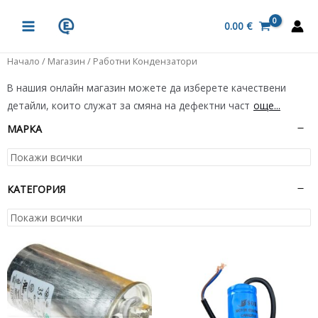
Skip
MAIN
to
0.00
€
MENU
content
Начало
/
Магазин
/ Работни Кондензатори
В нашия онлайн магазин можете да изберете качествени
детайли, които служат за смяна на дефектни част
още...
МАРКА
КАТЕГОРИЯ