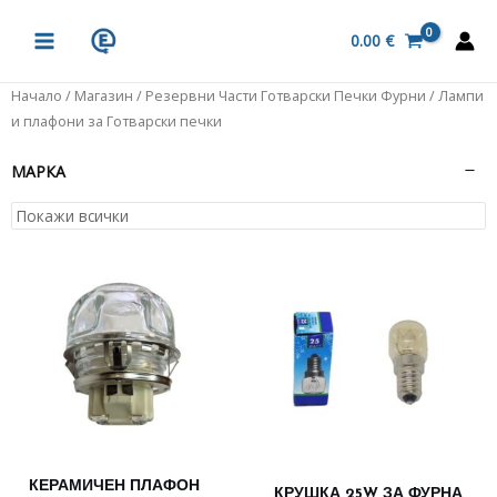
Skip
MAIN
to
0.00
€
MENU
content
Начало
/
Магазин
/
Резервни Части Готварски Печки Фурни
/ Лампи
и плафони за Готварски печки
МАРКА
КЕРАМИЧЕН ПЛАФОН
КРУШКА 25W ЗА ФУРНА