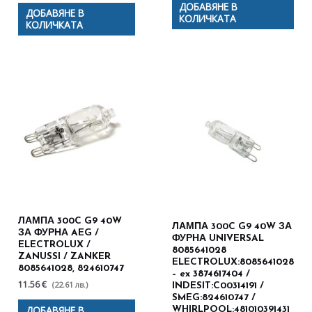
ДОБАВЯНЕ В
ДОБАВЯНЕ В
КОЛИЧКАТА
КОЛИЧКАТА
ЛАМПА 300C G9 40W
ЛАМПА 300C G9 40W ЗА
ЗА ФУРНА AEG /
ФУРНА UNIVERSAL
ELECTROLUX /
8085641028
ZANUSSI / ZANKER
ELECTROLUX:8085641028
8085641028, 824610747
– ex 3874617404 /
11.56 €
(22.61 лв.)
INDESIT:C00314191 /
SMEG:824610747 /
ДОБАВЯНЕ В
WHIRLPOOL:481010391431