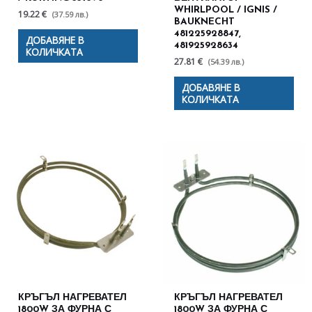
WHIRLPOOL / IGNIS /
19.22 €
(37.59 лв.)
BAUKNECHT
481225928847,
ДОБАВЯНЕ В
481925928634
КОЛИЧКАТА
27.81 €
(54.39 лв.)
ДОБАВЯНЕ В
КОЛИЧКАТА
КРЪГЪЛ НАГРЕВАТЕЛ
КРЪГЪЛ НАГРЕВАТЕЛ
1800W ЗА ФУРНА С
1800W ЗА ФУРНА С