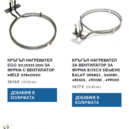
КРЪГЪЛ НАГРЕВАТЕЛ
КРЪГЪЛ НАГРЕВАТЕЛ
EGO 20.35235.000 ЗА
ЗА ВЕНТИЛАТОР ЗА
ФУРНА С ВЕНТИЛАТОР
ФУРНА BOSCH SIEMENS
MIELE 07840020
BALAY 096823 , 262180 ,
483636 , 493065 , 499003
39.16 €
(76.59 лв.)
16.77 €
(32.80 лв.)
ДОБАВЯНЕ В
КОЛИЧКАТА
ДОБАВЯНЕ В
КОЛИЧКАТА