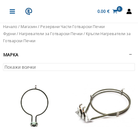
Skip
MAIN
to
0.00
€
MENU
content
Начало
/
Магазин
/
Резервни Части Готварски Печки
Фурни
/
Нагреватели за Готварски Печки
/ Кръгли Нагреватели за
Готварски Печки
МАРКА