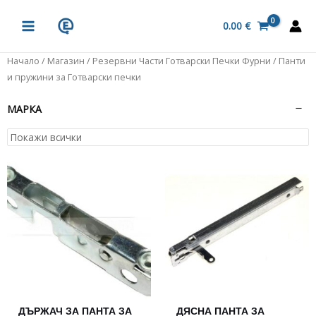
Skip
MAIN
to
0.00
€
MENU
content
Начало
/
Магазин
/
Резервни Части Готварски Печки Фурни
/ Панти
и пружини за Готварски печки
МАРКА
ДЪРЖАЧ ЗА ПАНТА ЗА
ДЯСНА ПАНТА ЗА