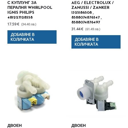
С КУПЛУНГ ЗА
AEG / ELECTROLUX /
ПЕРАЛНЯ WHIRLPOOL
ZANUSSI / ZANKER
IGNIS PHILIPS
1325186508 ,
481227128558
8588074876547 ,
8588074876497
17.59 €
(34.40 лв.)
31.44 €
(61.49 лв.)
ДОБАВЯНЕ В
КОЛИЧКАТА
ДОБАВЯНЕ В
КОЛИЧКАТА
ДВОЕН
ДВОЕН