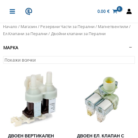
Skip
MAIN
to
0.00
€
MENU
content
Начало
/
Магазин
/
Резервни Части за Перални
/
Магнетвентили /
Ел.Клапани за Перални
/ Двойни клапани за Перални
МАРКА
ДВОЕН ВЕРТИКАЛЕН
ДВОЕН ЕЛ. КЛАПАН С