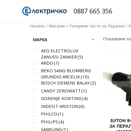
Skip
0887 665 356
to
content
Начало
/
Магазин
/
Резервни Части за Перални
/ 
Показване на
МАРКА
AEG ELECTROLUX
ZANUSSI ZANKER
(5)
ARDO
(7)
BEKO SANG BLOMBERG
GRUNDIG ARCELIK
(10)
BOSCH SIEMENS BALAY
(2)
CANDY ZEROWATT
(1)
GORENJE KORTING
(4)
INDESIT ARISTON
(6)
PHILCO
(1)
PHILIPS
(4)
БУТОН R
ЗА ПЕРА
SAMSUNG
(1)