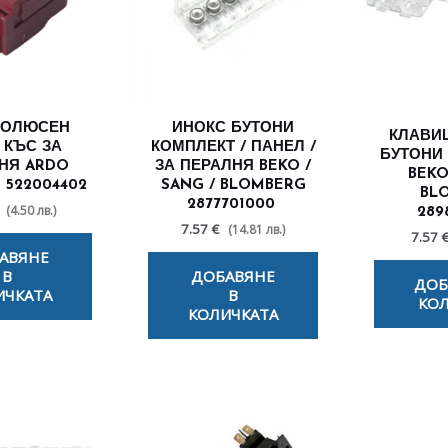
ПОЛЮСЕН
ИНОКС БУТОНИ
КЛАВИ
 КЪС ЗА
КОМПЛЕКТ / ПАНЕЛ /
БУТОНИ
НЯ ARDO
ЗА ПЕРАЛНЯ BEKO /
BEKO
 522004402
SANG / BLOMBERG
BL
2877701000
(4.50 лв.)
289
7.57 €
(14.81 лв.)
7.57 
АВЯНЕ
В
ДОБАВЯНЕ
ДОБ
ИЧКАТА
В
КОЛ
КОЛИЧКАТА