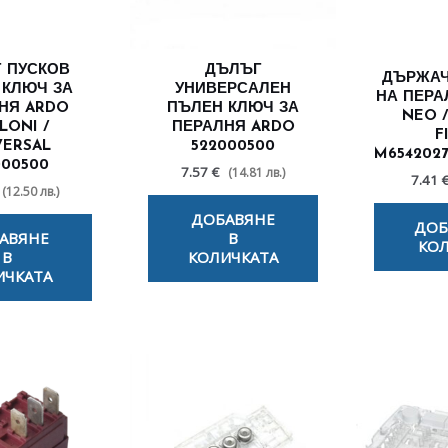
 ПУСКОВ
ДЪЛЪГ
ДЪРЖАЧ
 КЛЮЧ ЗА
УНИВЕРСАЛЕН
НА ПЕРА
НЯ ARDO
ПЪЛЕН КЛЮЧ ЗА
NEO 
LONI /
ПЕРАЛНЯ ARDO
F
VERSAL
522000500
M6542027
000500
7.57 €
(14.81 лв.)
7.41 
(12.50 лв.)
ДОБАВЯНЕ
ДОБ
АВЯНЕ
В
КОЛ
В
КОЛИЧКАТА
ИЧКАТА