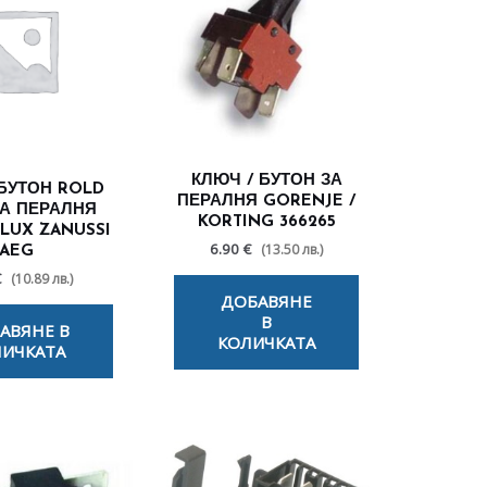
КЛЮЧ / БУТОН ЗА
 БУТОН ROLD
ПЕРАЛНЯ GORENJE /
 ЗА ПЕРАЛНЯ
KORTING 366265
LUX ZANUSSI
6.90 €
(13.50 лв.)
AEG
€
(10.89 лв.)
ДОБАВЯНЕ
В
АВЯНЕ В
КОЛИЧКАТА
ИЧКАТА