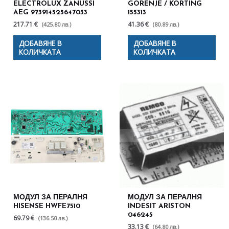
ELECTROLUX ZANUSSI
GORENJE / KORTING
AEG 973914525647033
155313
217.71 €
41.36 €
(425.80 лв.)
(80.89 лв.)
ДОБАВЯНЕ В
ДОБАВЯНЕ В
КОЛИЧКАТА
КОЛИЧКАТА
МОДУЛ ЗА ПЕРАЛНЯ
МОДУЛ ЗА ПЕРАЛНЯ
HISENSE HWFE7510
INDESIT ARISTON
046245
69.79 €
(136.50 лв.)
33.13 €
(64.80 лв.)