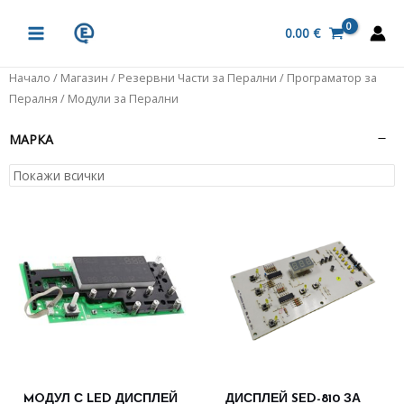
Skip
MAIN
to
0.00
€
MENU
content
Начало
/
Магазин
/
Резервни Части за Перални
/ Програматор за
Пералня / Модули за Перални
МАРКА
MOДУЛ С LED ДИСПЛЕЙ
ДИСПЛЕЙ SED-810 ЗА