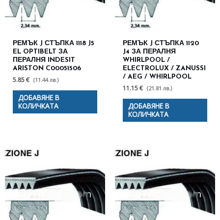
РЕМЪК J СТЪПКА 1118 J5
РЕМЪК J СТЪПКА 1120
EL OPTIBELT ЗА
J4 ЗА ПЕРАЛНЯ
ПЕРАЛНЯ INDESIT
WHIRLPOOL /
ARISTON C00051506
ELECTROLUX / ZANUSSI
/ AEG / WHIRLPOOL
5.85 €
(11.44 лв.)
11.15 €
(21.81 лв.)
ДОБАВЯНЕ В
КОЛИЧКАТА
ДОБАВЯНЕ В
КОЛИЧКАТА