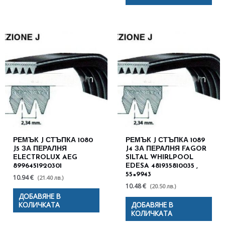
РЕМЪК J СТЪПКА 1080
РЕМЪК J СТЪПКА 1089
J5 ЗА ПЕРАЛНЯ
J4 ЗА ПЕРАЛНЯ FAGOR
ELECTROLUX AEG
SILTAL WHIRLPOOL
8996451920301
EDESA 481935810035 ,
55×9943
10.94 €
(21.40 лв.)
10.48 €
(20.50 лв.)
ДОБАВЯНЕ В
КОЛИЧКАТА
ДОБАВЯНЕ В
КОЛИЧКАТА