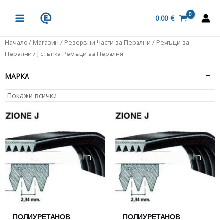
Skip
MAIN
to
0.00
€
MENU
content
Начало
/
Магазин
/
Резервни Части за Перални
/
Ремъци за
Перални
/ J стъпка Ремъци за Пералня
МАРКА
ПОЛИУРЕТАНОВ
ПОЛИУРЕТАНОВ