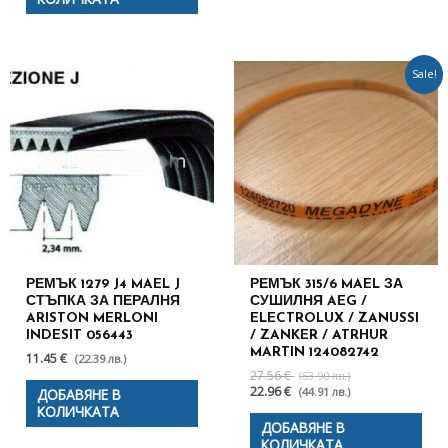
Original
Текущата
Sale!
price
цена
was:
е:
27.56 €
22.96 €
(53.90
(44.91
лв.).
лв.).
РЕМЪК 1279 J4 MAEL J
РЕМЪК 315/6 MAEL ЗА
СТЪПКА ЗА ПЕРАЛНЯ
СУШИЛНЯ AEG /
ARISTON MERLONI
ELECTROLUX / ZANUSSI
INDESIT 056443
/ ZANKER / ATRHUR
MARTIN 124082742
11.45 €
(22.39 лв.)
27.56 €
(53.90 лв.)
22.96 €
(44.91 лв.)
ДОБАВЯНЕ В
КОЛИЧКАТА
ДОБАВЯНЕ В
КОЛИЧКАТА