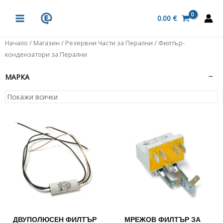
Skip
MAIN
to
0.00
€
MENU
content
Начало
/
Магазин
/
Резервни Части за Перални
/ Филтър-
кондензатори за Перални
МАРКА
ДВУПОЛЮСЕН ФИЛТЪР
МРЕЖОВ ФИЛТЪР ЗА