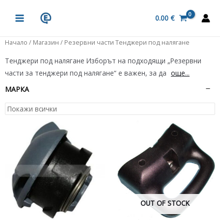
Skip
MAIN
to
0.00
€
MENU
content
Начало
/
Магазин
/ Резервни части Тенджери под налягане
Тенджери под налягане Изборът на подходящи „Резервни
части за тенджери под налягане“ е важен, за да
още...
МАРКА
OUT OF STOCK