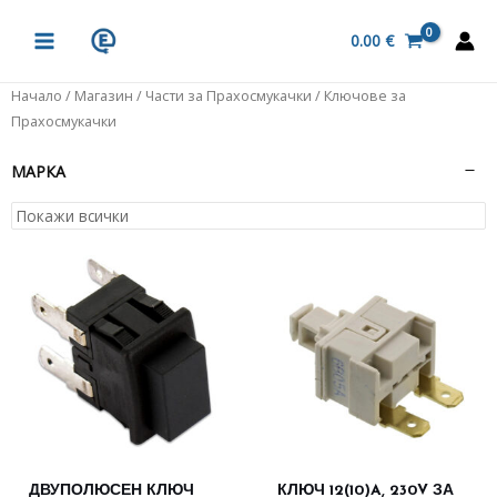
Skip
MAIN
to
0.00
€
MENU
content
Начало
/
Магазин
/
Части за Прахосмукачки
/ Ключове за
Прахосмукачки
МАРКА
ДВУПОЛЮСЕН КЛЮЧ
КЛЮЧ 12(10)A, 230V ЗА