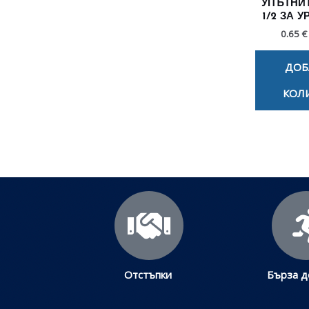
УПЪТНИТ
1/2 ЗА У
0.65 €
ДОБ
КОЛ
Отстъпки
Бърза д