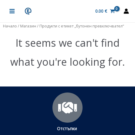
Skip
MAIN
to
0.00
€
MENU
content
Начало
/
Магазин
/ Продукти с етикет „бутонен превключвател“
It seems we can't find
what you're looking for.
Отстъпки