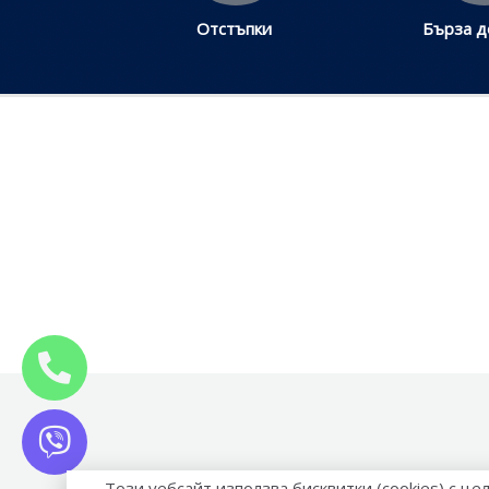
Отстъпки
Бърза д
Този уебсайт използва бисквитки (cookies) с ц