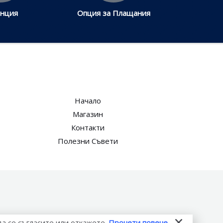
анция
Опция за Плащания
Начало
Магазин
Контакти
Полезни Съвети
да се съгласите или откажете.
Прочети повече