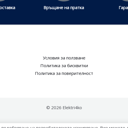
оставка
Връщане на пратка
Гар
Условия за ползване​
Политика за бисквитки​
Политика за поверителност​
© 2026 Elektri4ko
ел подобряване на потребителското изживяване. Вие можете 