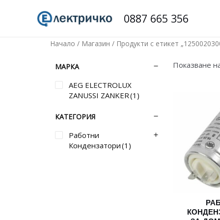
Skip
0887 665 356
to
content
Начало
/
Магазин
/ Продукти с етикет „125002030
Показване н
МАРКА
AEG ELECTROLUX
ZANUSSI ZANKER
(1)
КАТЕГОРИЯ
Работни
Кондензатори
(1)
РА
КОНДЕН