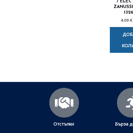
/ ELEC
ZANUSSI
132
4.09 €
ДОБ
КОЛ
Отстъпки
Бърза д