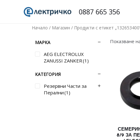
Skip
0887 665 356
to
content
Начало
/
Магазин
/ Продукти с етикет „132653400
Показване н
МАРКА
AEG ELECTROLUX
ZANUSSI ZANKER
(1)
КАТЕГОРИЯ
Резервни Части за
Перални
(1)
СЕМЕРИНГ
8/9 ЗА П