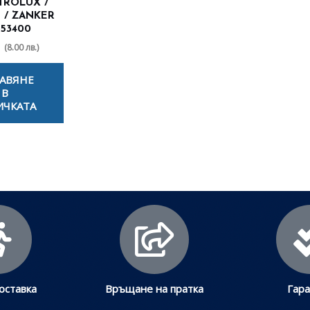
TROLUX /
 / ZANKER
653400
(8.00 лв.)
АВЯНЕ
В
ИЧКАТА
оставка
Връщане на пратка
Гар