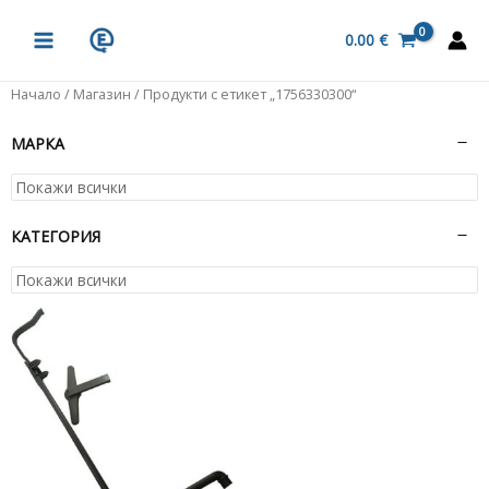
Skip
MAIN
to
0.00
€
MENU
content
Начало
/
Магазин
/ Продукти с етикет „1756330300“
МАРКА
КАТЕГОРИЯ