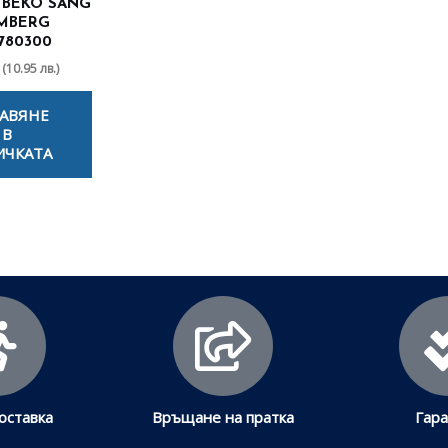
 BEKO SANG
MBERG
780300
(10.95 лв.)
АВЯНЕ
В
ИЧКАТА
оставка
Връщане на пратка
Гар