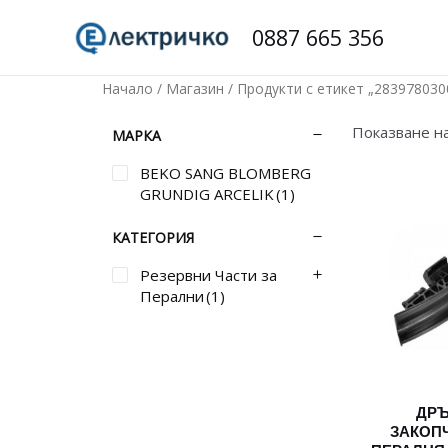
Skip
0887 665 356
to
content
Начало
/
Магазин
/ Продукти с етикет „283978030
Показване н
МАРКА
BEKO SANG BLOMBERG
GRUNDIG ARCELIK
(1)
КАТЕГОРИЯ
Резервни Части за
Перални
(1)
ДРЪ
ЗАКОП