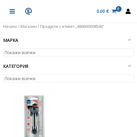
Skip
MAIN
to
0.00
€
MENU
content
Начало
/
Магазин
/ Продукти с етикет „484000008546“
МАРКА
КАТЕГОРИЯ