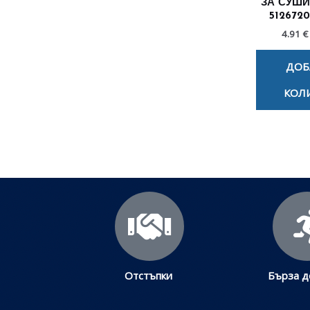
ЗА СУШИ
5126720
4.91 €
ДОБ
КОЛ
Отстъпки
Бърза д