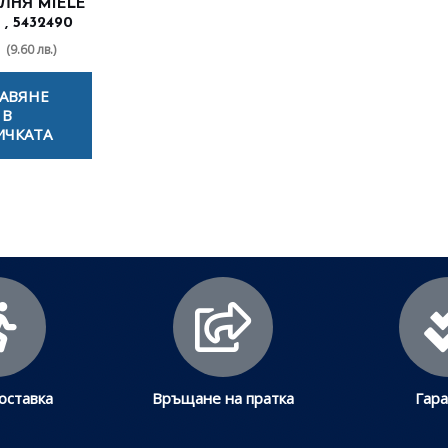
ЛНЯ MIELE
 , 5432490
(9.60 лв.)
АВЯНЕ
В
ИЧКАТА
оставка
Връщане на пратка
Гар