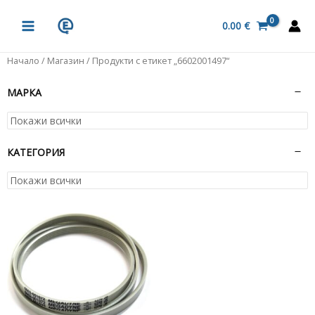
Skip
MAIN
to
0.00
€
MENU
content
Начало
/
Магазин
/ Продукти с етикет „6602001497“
МАРКА
КАТЕГОРИЯ