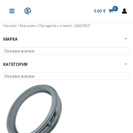
Skip
MAIN
to
0.00
€
MENU
content
Начало
/
Магазин
/ Продукти с етикет „6602922“
МАРКА
КАТЕГОРИЯ