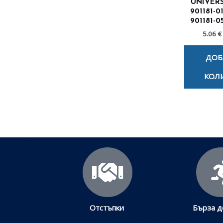
UNIVER
901181-01
901181-05
5.06 €
ДОБ
КОЛ
Отстъпки
Бърза д