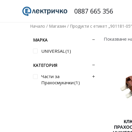
Skip
0887 665 356
to
content
Начало
/
Магазин
/ Продукти с етикет „901181-05“
Показване н
МАРКА
UNIVERSAL
(1)
КАТЕГОРИЯ
Части за
Прахосмукачки
(1)
КЛ
ПРАХО