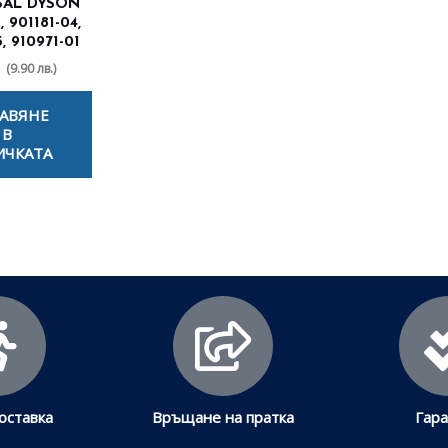
SAL DYSON
, 901181-04,
, 910971-01
(9.90 лв.)
АВЯНЕ
В
ИЧКАТА
оставка
Връщане на пратка
Гар