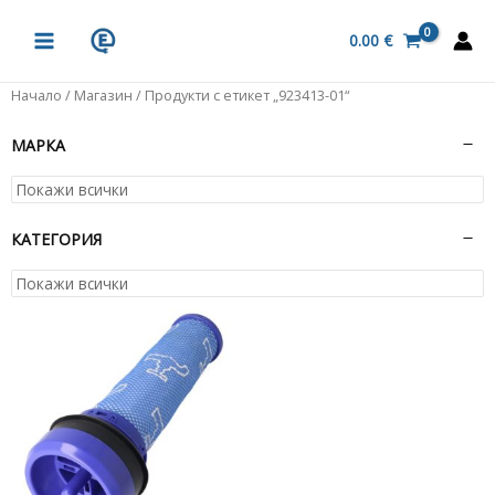
Skip
MAIN
to
0.00
€
MENU
content
Начало
/
Магазин
/ Продукти с етикет „923413-01“
МАРКА
КАТЕГОРИЯ