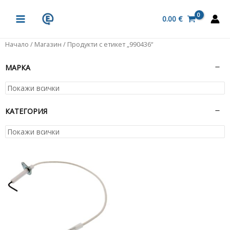
Skip
MAIN
to
0.00
€
MENU
content
Начало
/
Магазин
/ Продукти с етикет „990436“
МАРКА
КАТЕГОРИЯ