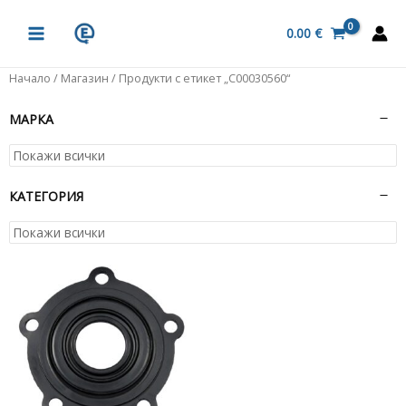
Skip
MAIN
to
0.00
€
MENU
content
Начало
/
Магазин
/ Продукти с етикет „C00030560“
МАРКА
КАТЕГОРИЯ