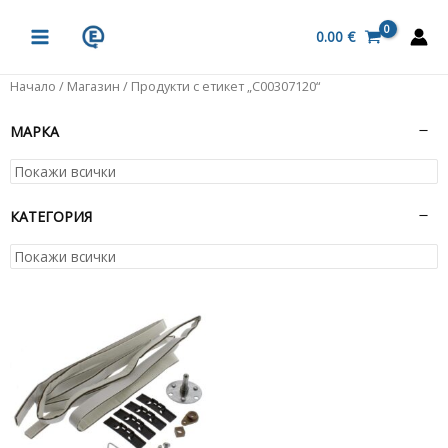
Skip
MAIN
to
0.00
€
MENU
content
Начало
/
Магазин
/ Продукти с етикет „C00307120“
МАРКА
КАТЕГОРИЯ