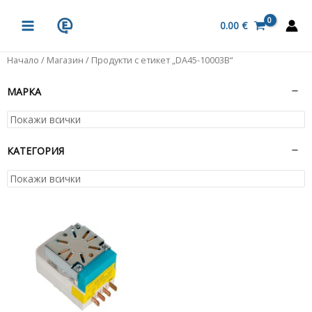
Skip
MAIN
to
0.00
€
MENU
content
Начало
/
Магазин
/ Продукти с етикет „DA45-10003B“
МАРКА
КАТЕГОРИЯ