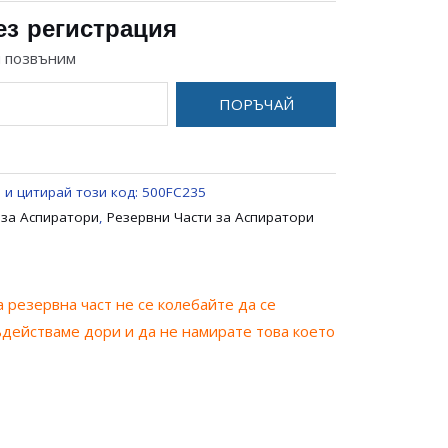
ез регистрация
и позвъним
ПОРЪЧАЙ
 и цитирай този код:
500FC235
 за Аспиратори
,
Резервни Части за Аспиратори
 резервна част не се колебайте да се
ъдействаме дори и да не намирате това което