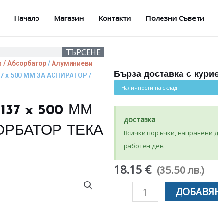
Начало
Магазин
Контакти
Полезни Съвети
ТЪРСЕНЕ
 / Абсорбатор
/
Алуминиеви
Бърза доставка с кури
 x 500 ММ ЗА АСПИРАТОР /
Наличности на склад
37 x 500 ММ
доставка
ОРБАТОР ТЕКА
Всички поръчки, направени до
работен ден.
18.15 €
(35.50 лв.)
количество
ДОБАВЯН
за
АЛУМИНИЕВ