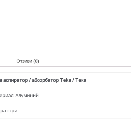
я
Отзиви (0)
 аспиратор / абсорбатор Teka / Тека
териал: Алуминий
иратори