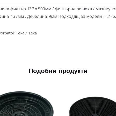
иев филтър 137 x 500мм / филтърна решека / мазниулов
ина: 137мм , Дебелина: 9мм Подходящ за модели: TL1-62
bsorbator Teka / Тека
Подобни продукти