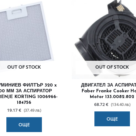
OUT OF STOCK
OUT OF STOCK
УМИНИЕВ ФИЛТЪР 320 x
ДВИГАТЕЛ ЗА АСПИРА
00 ММ ЗА АСПИРАТОР
Faber Franke Cooker H
ENJE KORTING 1006966-
Motor 133.0082.802
184756
68.72 €
(134.40 лв.)
19.17 €
(37.49 лв.)
ОЩЕ
ОЩЕ