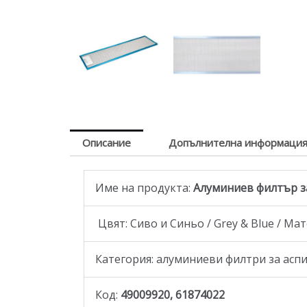
Описание
Допълнителна информаци
Име на продукта:
Алуминиев филтър за
Цвят: Сиво и Синьо / Grey & Blue / Ма
Категория: aлуминиеви филтри за асп
Код:
49009920, 61874022