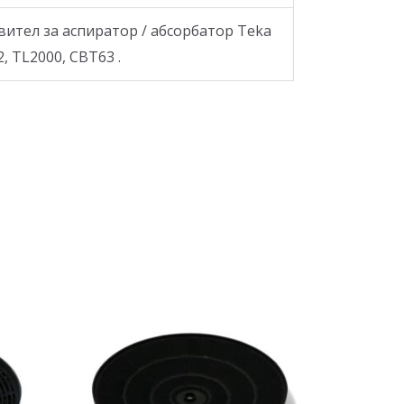
ител за аспиратор / абсорбатор Teka
, TL2000, CBT63 .