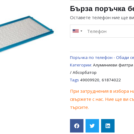
ФИЛТЪР
Бърза поръчка б
137
Оставете телефон ние ще в
x
500
ММ
ЗА
АСПИРАТОР
Поръчка по телефон - Обади се
/
Категории:
Алуминиеви филтри
АБСОРБАТОР
/ Абсорбатор
ТЕКА
Tags
49009920
,
61874022
49009920,
При затруднения в избора на
61874022
свържете с нас. Ние ще ви с
търсите.