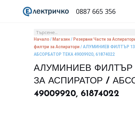
Skip
0887 665 356
to
content
Search
Начало
/
Магазин
/
Резервни Части за Аспиратори
филтри за Аспиратори
/ АЛУМИНИЕВ ФИЛТЪР 137
АБСОРБАТОР ТЕКА 49009920, 61874022
АЛУМИНИЕВ ФИЛТЪР 1
ЗА АСПИРАТОР / АБС
49009920, 61874022