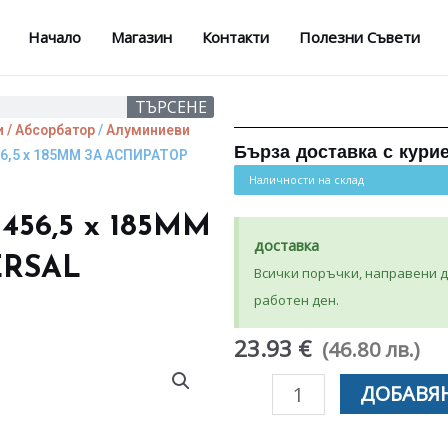
Начало
Магазин
Контакти
Полезни Съвети
ТЪРСЕНЕ
 / Абсорбатор
/
Алуминиеви
Бърза доставка с кури
,5 x 185MM ЗА АСПИРАТОР
Наличности на склад
56,5 x 185MM
доставка
ERSAL
Всички поръчки, направени до
работен ден.
23.93 €
(46.80 лв.)
количество
ДОБАВЯН
за
АЛУМИНИЕВ