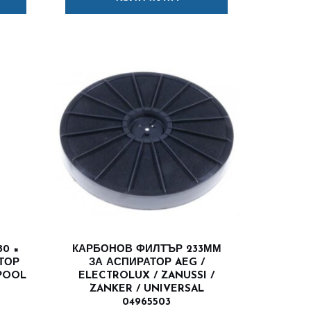
0 ×
КАРБОНОВ ФИЛТЪР 233ММ
АТОР
ЗА АСПИРАТОР AEG /
LPOOL
ELECTROLUX / ZANUSSI /
ZANKER / UNIVERSAL
04965503