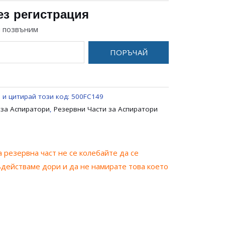
ез регистрация
и позвъним
ПОРЪЧАЙ
 и цитирай този код:
500FC149
 за Аспиратори
,
Резервни Части за Аспиратори
 резервна част не се колебайте да се
ъдействаме дори и да не намирате това което