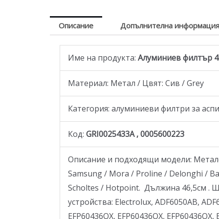
Описание
Допълнителна информаци
Име на продукта:
Алуминиев филтър 456
Материал: Метал / Цвят: Сив / Grey
Категория: aлуминиеви филтри за асп
Код:
GRI0025433A , 0005600223
Описание и подходящи модели: Метален
Samsung / Mora / Proline / Delonghi / Ba
Scholtes / Hotpoint. Дължина 46,5см .
устройства: Electrolux, ADF6050AB, A
EFP60436OX, EFP60436OX, EFP60436OX,