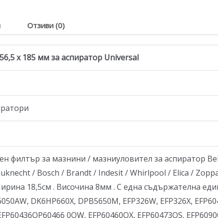
я
Отзиви (0)
,5 x 185 мм за аспиратор Universal
иратори
 филтър за мазнини / мазниулoвител за аспиратор Beko 
uknecht / Bosch / Brandt / Indesit / Whirlpool / Elica / Zo
 Ширина 18,5см . Височина 8мм . С една съдържателна ед
DF6050AW, DK6HP660X, DPB5650M, EFP326W, EFP326X, EFP6
 EFP60436OP60466 0OW, EFP60460OX, EFP60473OS, EFP6090