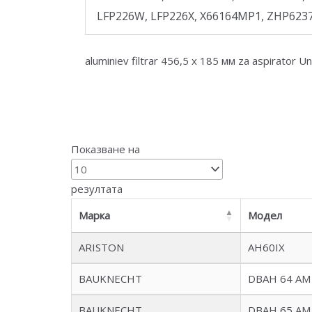
LFP226W, LFP226X, X66164MP1, ZHP623
aluminiev filtrar 456,5 x 185 мм za aspirator Un
Показване на
резултата
Марка
Модел
ARISTON
AH60IX
BAUKNECHT
DBAH 64 AM
BAUKNECHT
DBAH 65 AM