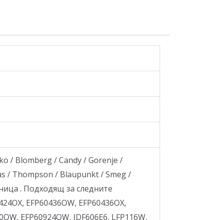
/ Blomberg / Candy / Gorenje /
ppas / Thompson / Blaupunkt / Smeg /
иница . Подходящ за следните
0424OX, EFP60436OW, EFP60436OX,
0OW, EFP60924OW, JDF606E6, LFP116W,