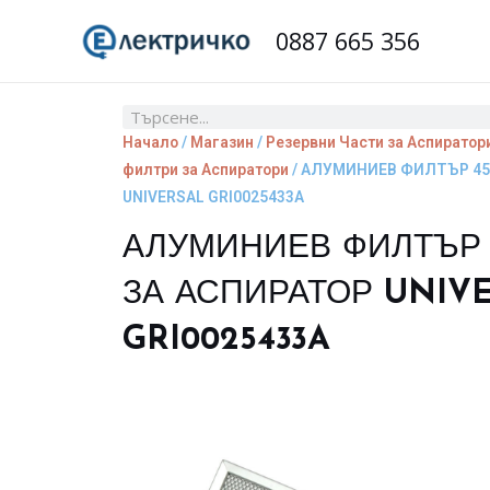
Skip
0887 665 356
to
content
Search
Начало
/
Магазин
/
Резервни Части за Аспиратори
филтри за Аспиратори
/ АЛУМИНИЕВ ФИЛТЪР 456
UNIVERSAL GRI0025433A
АЛУМИНИЕВ ФИЛТЪР 4
ЗА АСПИРАТОР UNIV
GRI0025433A