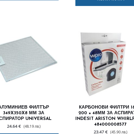
АЛУМИНИЕВ ФИЛТЪР
КАРБОНОВИ ФИЛТРИ 18
349X350X8 ММ ЗА
200 × 48ММ ЗА АСПИР
СПИРАТОР UNIVERSAL
INDESIT ARISTON WHIR
484000008577
24.64 €
(48.19 лв.)
23.47 €
(45.90 лв.)