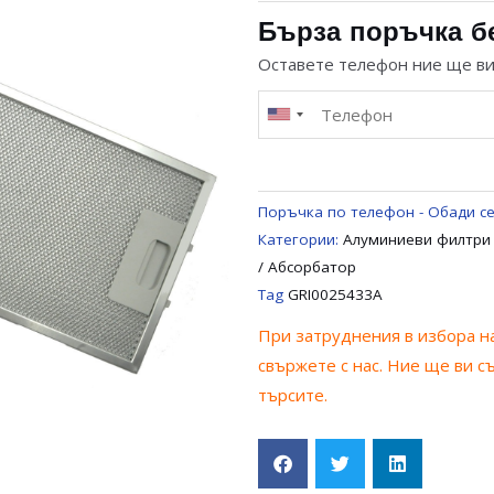
ФИЛТЪР
Бърза поръчка б
456,5
Оставете телефон ние ще в
x
185MM
ЗА
АСПИРАТОР
UNIVERSAL
Поръчка по телефон - Обади се
GRI0025433A
Категории:
Алуминиеви филтри
/ Абсорбатор
Tag
GRI0025433A
При затруднения в избора на
свържете с нас. Ние ще ви с
търсите.