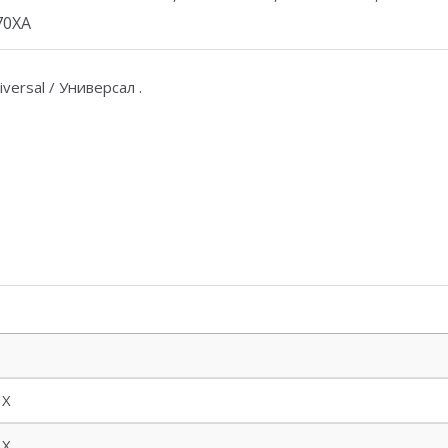
70XA
iversal / Универсал .
 X
 X