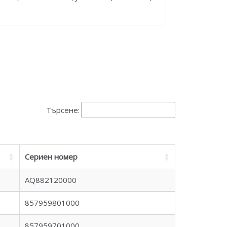
Търсене:
Сериен номер
AQ882120000
857959801000
857959701000