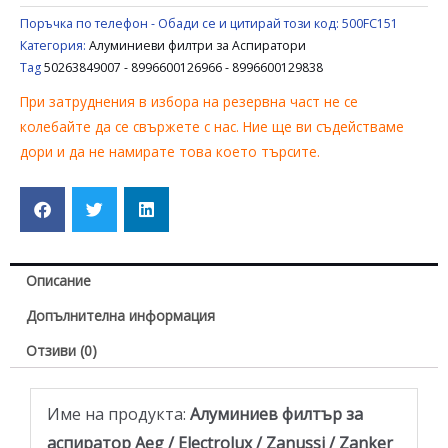
/
Поръчка по телефон - Обади се и цитирай този код:
500FC151
ELECTROLUX
Категория:
Алуминиеви филтри за Аспиратори
/
Tag
50263849007 - 8996600126966 - 8996600129838
ZANUSSI
При затруднения в избора на резервна част не се
/
колебайте да се свържете с нас. Ние ще ви съдействаме
ZANKER
дори и да не намирате това което търсите.
50263849007
Описание
Допълнителна информация
Отзиви (0)
Име на продукта:
Алуминиев филтър за
аспиратор Aeg / Electrolux / Zanussi / Zanker