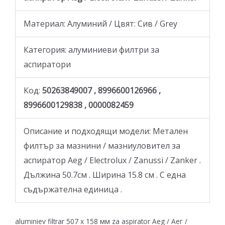
Материал: Алуминий / Цвят: Сив / Grey
Категория: aлуминиеви филтри за
аспиратори
Код:
50263849007 , 8996600126966 ,
8996600129838 , 0000082459
Описание и подходящи модели: Метален
филтър за мазнини / мазниулoвител за
аспиратор Aeg / Electrolux / Zanussi / Zanker .
Дължина 50.7см . Ширина 15.8 см . С една
съдържателна единица .
aluminiev filtrar 507 x 158 мм za aspirator Aeg / Аег /