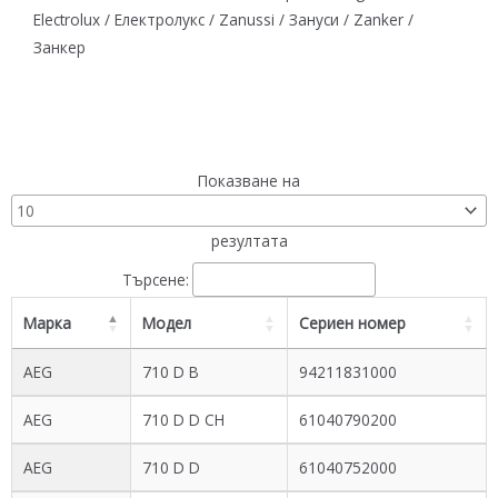
Electrolux / Електролукс / Zanussi / Зануси / Zanker /
Занкер
Показване на
резултата
Търсене:
Марка
Модел
Сериен номер
AEG
710 D B
94211831000
AEG
710 D D CH
61040790200
AEG
710 D D
61040752000