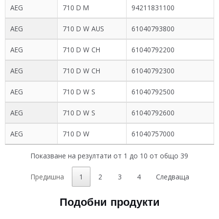
AEG
710 D M
94211831100
AEG
710 D W AUS
61040793800
AEG
710 D W CH
61040792200
AEG
710 D W CH
61040792300
AEG
710 D W S
61040792500
AEG
710 D W S
61040792600
AEG
710 D W
61040757000
Показване на резултати от 1 до 10 от общо 39
Предишна
1
2
3
4
Следваща
Подобни продукти