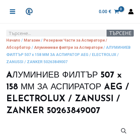
Skip
MAIN
to
0.00
€
MENU
content
ТЪРСЕНЕ
Search
Начало
/
Магазин
/
Резервни Части за Аспиратори /
Абсорбатор
/
Алуминиеви филтри за Аспиратори
/ AЛУМИНИЕВ
ФИЛТЪР 507 x 158 ММ ЗА АСПИРАТОР AEG / ELECTROLUX /
ZANUSSI / ZANKER 50263849007
AЛУМИНИЕВ ФИЛТЪР 507 x
158 ММ ЗА АСПИРАТОР AEG /
ELECTROLUX / ZANUSSI /
ZANKER 50263849007