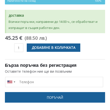
Наличности на склад
100%
доставка
Всички поръчки, направени до 14:00 ч., се обработват и
изпращат в същия работен ден.
45.25 €
(88.50 лв.)
количество
ДОБАВЯНЕ В КОЛИЧКАТА
за
AЛУМИНИЕВ
ФИЛТЪР
Бърза поръчка без регистрация
507
Оставете телефон ние ще ви позвъним
x
158
ММ
ЗА
ПОРЪЧАЙ
АСПИРАТОР
AEG