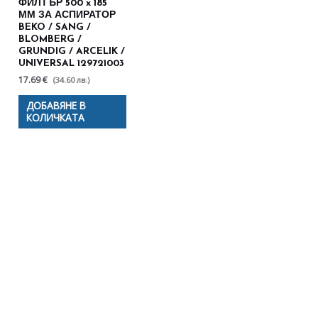
ФИЛТЪР 500 x 185
ММ ЗА АСПИРАТОР
BEKO / SANG /
BLOMBERG /
GRUNDIG / ARCELIK /
UNIVERSAL 129721003
17.69 €
(34.60 лв.)
ДОБАВЯНЕ В
КОЛИЧКАТА
Полезни съвети - Често
срещани проблеми
Посетете страницата с полезни съвети за да
научите повече.
Щракнете тук