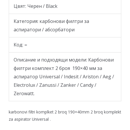
Цвят: Черен / Black
Категория: карбонови филтри за
аспиратори / абсорбатори
Код:
–
Описание и подходящи модели: Карбонови
филтри комплект 2 броя 190×40 мм за
аспиратор Universal / Indesit / Ariston / Aeg /
Electrolux / Zanussi / Zanker / Candy /
Zerowatt.
karbonovi filtri komplket 2 broq 190×40mm 2 broq komplekt
za aspirator Universal .