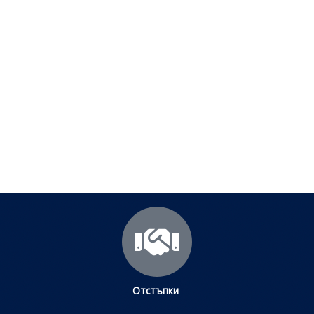
Полезни съвети - Често
срещани проблеми
Посетете страницата с полезни съвети за да
научите повече.
Щракнете тук
Отстъпки