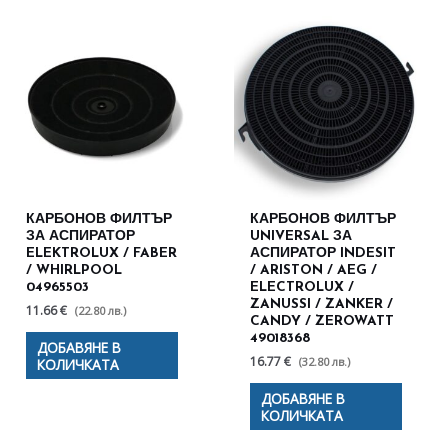
КАРБОНОВ ФИЛТЪР
КАРБОНОВ ФИЛТЪР
ЗА АСПИРАТОР
UNIVERSAL ЗА
ELEKTROLUX / FABER
АСПИРАТОР INDESIT
/ WHIRLPOOL
/ ARISTON / AEG /
04965503
ELECTROLUX /
ZANUSSI / ZANKER /
11.66 €
(22.80 лв.)
CANDY / ZEROWATT
49018368
ДОБАВЯНЕ В
16.77 €
(32.80 лв.)
КОЛИЧКАТА
ДОБАВЯНЕ В
КОЛИЧКАТА