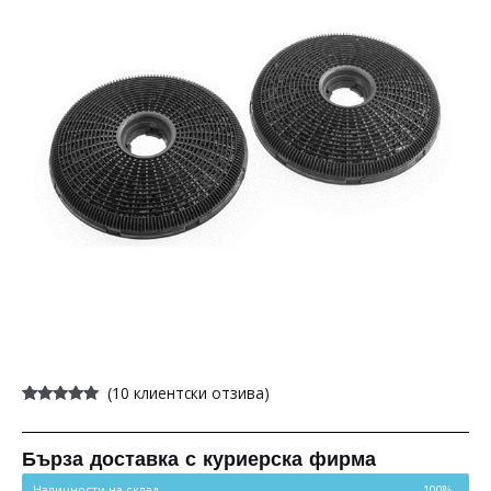
(
10
клиентски отзива)
Оценен
10
5.00
от 5,
базирано на
потребителски
Бърза доставка с куриерска фирма
оценки
Наличности на склад
100%