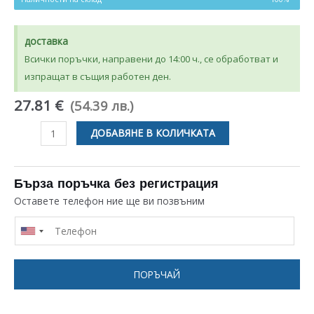
доставка
Всички поръчки, направени до 14:00 ч., се обработват и
изпращат в същия работен ден.
27.81 €
(54.39 лв.)
количество
ДОБАВЯНЕ В КОЛИЧКАТА
за
КАРБОНОВ
ФИЛТЪР
Бърза поръчка без регистрация
КОМПЛЕКТ
Оставете телефон ние ще ви позвъним
2
БРОЯ
ЗА
АСПИРАТОР
ПОРЪЧАЙ
UNIVERSAL