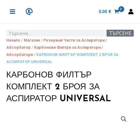
Skip
MAIN
to
0.00
€
MENU
content
ТЪРСЕНЕ
Search
Начало
/
Магазин
/
Резервни Части за Аспиратори /
Абсорбатор
/
Карбонови Филтри за Аспиратори /
Абсорбатори
/ КАРБОНОВ ФИЛТЪР КОМПЛЕКТ 2 БРОЯ ЗА
АСПИРАТОР UNIVERSAL
КАРБОНОВ ФИЛТЪР
КОМПЛЕКТ 2 БРОЯ ЗА
АСПИРАТОР UNIVERSAL