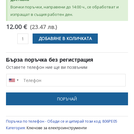
Всички поръчки, направени до 14:00 ч., се обработват и
изпращат в същия работен ден.
12.00 €
(23.47 лв.)
количество
ДОБАВЯНЕ В КОЛИЧКАТА
за
КЛЮЧ
ЕЛТОС
Бърза поръчка без регистрация
ЗА
Оставете телефон ние ще ви позвъним
БОРМАШИНА
ПОРЪЧАЙ
Поръчка по телефон - Обади се и цитирай този код:
806PE05
Категория:
Ключове за електроинструменти