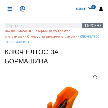
Skip
MAIN
to
0.00
€
MENU
content
ТЪРСЕНЕ
Search
Начало
/
Магазин
/
Резервни части Електро-
инструменти
/
Ключове за електроинструменти
/ КЛЮЧ ЕЛТОС
ЗА БОРМАШИНА
КЛЮЧ ЕЛТОС ЗА
БОРМАШИНА