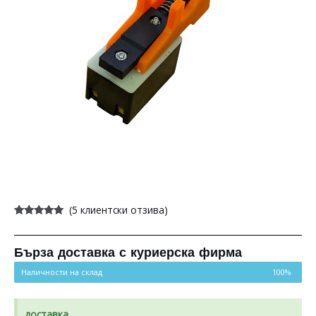
(
5
клиентски отзива)
Оценен
5
5.00
от 5,
базирано на
потребителски
Бърза доставка с куриерска фирма
оценки
Наличности на склад
100%
доставка