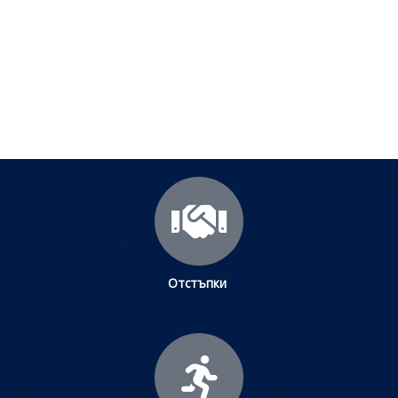
Посетете страницата с полезни съвети за да
научите повече.
Щракнете тук
Отстъпки