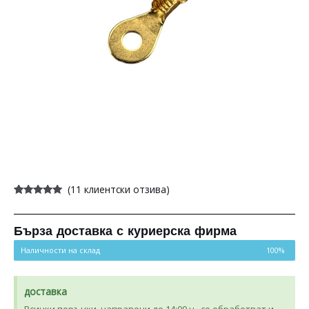
(
11
клиентски отзива)
Оценен
11
5.00
от 5,
базирано на
потребителски
Бърза доставка с куриерска фирма
оценки
Наличности на склад
100%
доставка