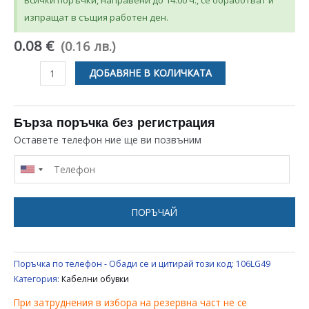
Всички поръчки, направени до 14:00 ч., се обработват и
изпращат в същия работен ден.
0.08 €
(0.16 лв.)
количество
ДОБАВЯНЕ В КОЛИЧКАТА
за
КАБЕЛНА
ОБУВКА
Бърза поръчка без регистрация
Ф3
Оставете телефон ние ще ви позвъним
ЕЛЕКТРОИНСТРУМЕНТИ
ПОРЪЧАЙ
Поръчка по телефон - Обади се и цитирай този код:
106LG49
Категория:
Кабелни обувки
При затруднения в избора на резервна част не се