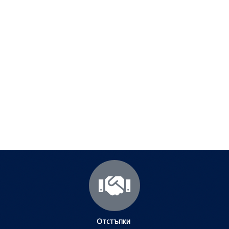
Полезни съвети - Често
срещани проблеми
Посетете страницата с полезни съвети за да
научите повече.
Щракнете тук
Отстъпки