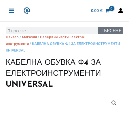
Skip
MAIN
to
0.00
€
MENU
content
ТЪРСЕНЕ
Search
Начало
/
Магазин
/
Резервни части Електро-
инструменти
/ КАБЕЛНА ОБУВКА Ф4 ЗА ЕЛЕКТРОИНСТРУМЕНТИ
UNIVERSAL
КАБЕЛНА ОБУВКА Ф4 ЗА
ЕЛЕКТРОИНСТРУМЕНТИ
UNIVERSAL