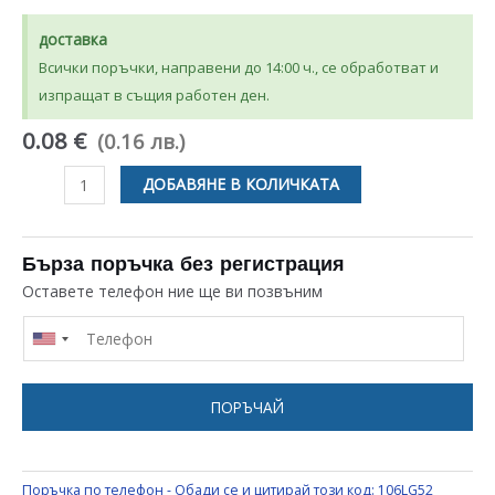
доставка
Всички поръчки, направени до 14:00 ч., се обработват и
изпращат в същия работен ден.
0.08 €
(0.16 лв.)
количество
ДОБАВЯНЕ В КОЛИЧКАТА
за
КАБЕЛНА
ОБУВКА
Бърза поръчка без регистрация
Ф4
Оставете телефон ние ще ви позвъним
ЗА
ЕЛЕКТРОИНСТРУМЕНТИ
UNIVERSAL
ПОРЪЧАЙ
Поръчка по телефон - Обади се и цитирай този код:
106LG52