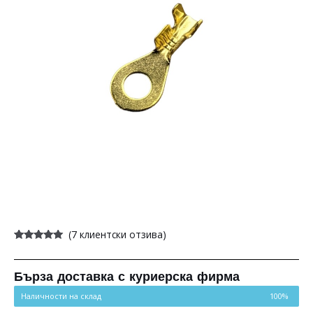
(
7
клиентски отзива)
Оценен
7
5.00
от 5,
базирано на
потребителски
Бърза доставка с куриерска фирма
оценки
Наличности на склад
100%