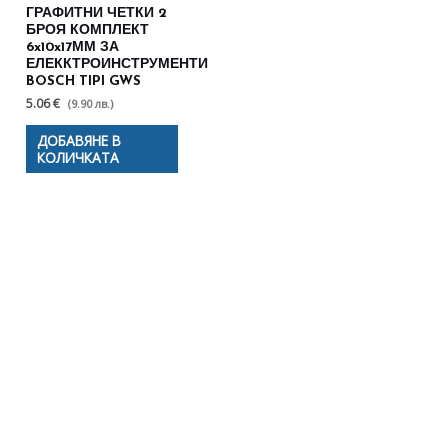
ГРАФИТНИ ЧЕТКИ 2
БРОЯ КОМПЛЕКТ
6x10x17ММ ЗА
ЕЛЕККТРОИНСТРУМЕНТИ
BOSCH TIPI GWS
5.06 €
(9.90 лв.)
ДОБАВЯНЕ В
КОЛИЧКАТА
Полезни съвети - Често
срещани проблеми
Посетете страницата с полезни съвети за да
научите повече.
Щракнете тук