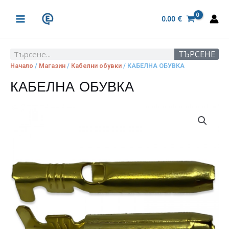
Skip
MAIN
to
0.00
€
MENU
content
ТЪРСЕНЕ
Search
Начало
/
Магазин
/
Кабелни обувки
/ КАБЕЛНА ОБУВКА
КАБЕЛНА ОБУВКА