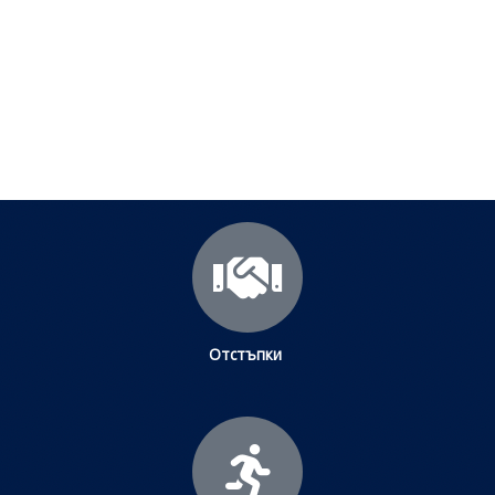
Посетете страницата с полезни съвети за да
научите повече.
Щракнете тук
Отстъпки