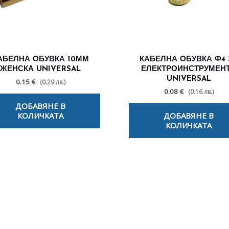
АБЕЛНА ОБУВКА 10ММ
КАБЕЛНА ОБУВКА Ф4 
ЖЕНСКА UNIVERSAL
ЕЛЕКТРОИНСТРУМЕН
UNIVERSAL
0.15 €
(0.29 лв.)
0.08 €
(0.16 лв.)
ДОБАВЯНЕ В
КОЛИЧКАТА
ДОБАВЯНЕ В
КОЛИЧКАТА
лезни съвети - Често срещани пробл
Посетете страницата с полезни съвети за да научите повече