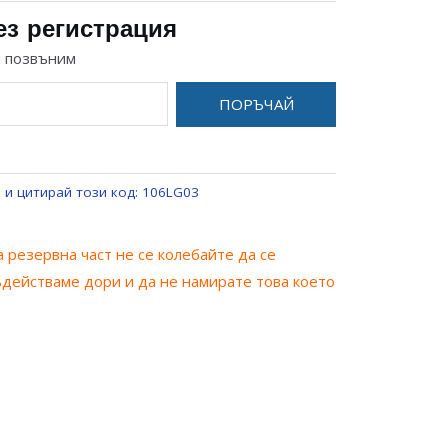
ез регистрация
и позвъним
ПОРЪЧАЙ
 и цитирай този код:
106LG03
 резервна част не се колебайте да се
ъдействаме дори и да не намирате това което