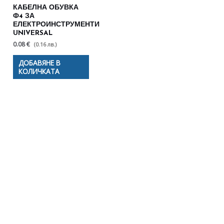
КАБЕЛНА ОБУВКА
Ф4 ЗА
ЕЛЕКТРОИНСТРУМЕНТИ
UNIVERSAL
0.08 €
(0.16 лв.)
ДОБАВЯНЕ В
КОЛИЧКАТА
Полезни съвети - Често
срещани проблеми
Посетете страницата с полезни съвети за да
научите повече.
Щракнете тук