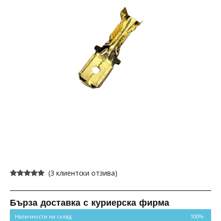
(
3
клиентски отзива)
Оценен
3
5.00
от 5,
базирано на
потребителски
Бърза доставка с куриерска фирма
оценки
Наличности на склад
100%