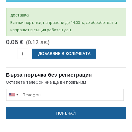
доставка
Всички поръчки, направени до 14:00 ч., се обработват и
изпращат в същия работен ден.
0.06 €
(0.12 лв.)
количество
ДОБАВЯНЕ В КОЛИЧКАТА
за
МЪЖКА
КАБЕЛНА
Бърза поръчка без регистрация
ОБУВКА
Оставете телефон ние ще ви позвъним
6.3ММ
ЕЛЕКТРОИНСТРУМЕНТИ
UNIVERSAL
ПОРЪЧАЙ