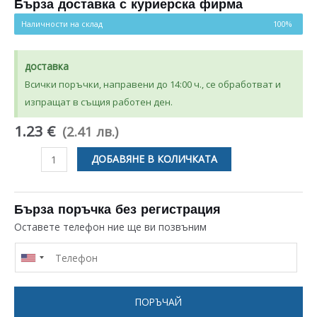
потребителски
Бърза доставка с куриерска фирма
оценки
Наличности на склад
100%
доставка
Всички поръчки, направени до 14:00 ч., се обработват и
изпращат в същия работен ден.
1.23 €
(2.41 лв.)
количество
ДОБАВЯНЕ В КОЛИЧКАТА
за
БЯЛ
КЛЮЧ
Бърза поръчка без регистрация
МАЛЪК
Оставете телефон ние ще ви позвъним
СВЕТЕЩ
С
ТРИ
КРАЯ
ПОРЪЧАЙ