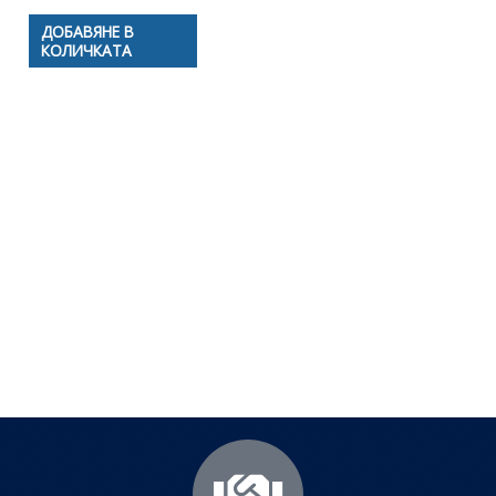
ДОБАВЯНЕ В
КОЛИЧКАТА
Полезни съвети - Често
срещани проблеми
Посетете страницата с полезни съвети за да
научите повече.
Щракнете тук