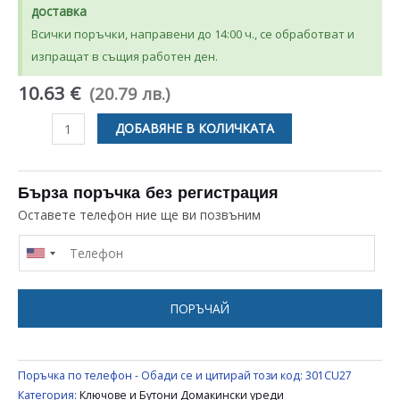
доставка
Всички поръчки, направени до 14:00 ч., се обработват и
изпращат в същия работен ден.
10.63 €
(20.79 лв.)
количество
ДОБАВЯНЕ В КОЛИЧКАТА
за
КЛЮЧ
ЗА
Бърза поръчка без регистрация
ДОМАКИНСКИ
Оставете телефон ние ще ви позвъним
УРЕДИ
MICROSHALTER
UNIVERSAL
ПОРЪЧАЙ
Поръчка по телефон - Обади се и цитирай този код:
301CU27
Категория:
Ключове и Бутони Домакински уреди