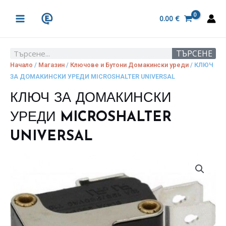
Skip
MAIN
to
0.00
€
MENU
content
ТЪРСЕНЕ
Search
Начало
/
Магазин
/
Ключове и Бутони Домакински уреди
/ КЛЮЧ
ЗА ДОМАКИНСКИ УРЕДИ MICROSHALTER UNIVERSAL
КЛЮЧ ЗА ДОМАКИНСКИ
УРЕДИ MICROSHALTER
UNIVERSAL