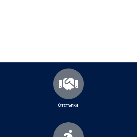
срещани проблеми
Посетете страницата с полезни съвети за да
научите повече.
Щракнете тук
Отстъпки