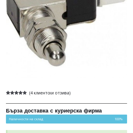
(
4
клиентски отзива)
Оценен
4
5.00
от 5,
базирано на
потребителски
Бърза доставка с куриерска фирма
оценки
Наличности на склад
100%