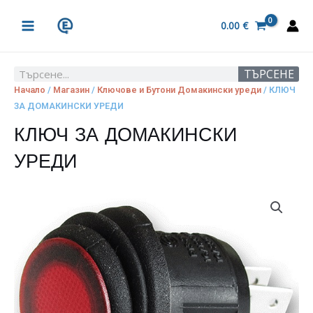
Skip
MAIN
to
0.00
€
MENU
content
ТЪРСЕНЕ
Search
Начало
/
Магазин
/
Ключове и Бутони Домакински уреди
/ КЛЮЧ
ЗА ДОМАКИНСКИ УРЕДИ
КЛЮЧ ЗА ДОМАКИНСКИ
УРЕДИ