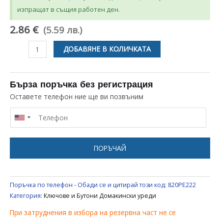
изпращат в същия работен ден.
2.86 €
(5.59 лв.)
количество
ДОБАВЯНЕ В КОЛИЧКАТА
за
КЛЮЧ
ЗА
Бърза поръчка без регистрация
ДОМАКИНСКИ
Оставете телефон ние ще ви позвъним
УРЕДИ
ПОРЪЧАЙ
Поръчка по телефон - Обади се и цитирай този код:
820PE222
Категория:
Ключове и Бутони Домакински уреди
При затруднения в избора на резервна част не се