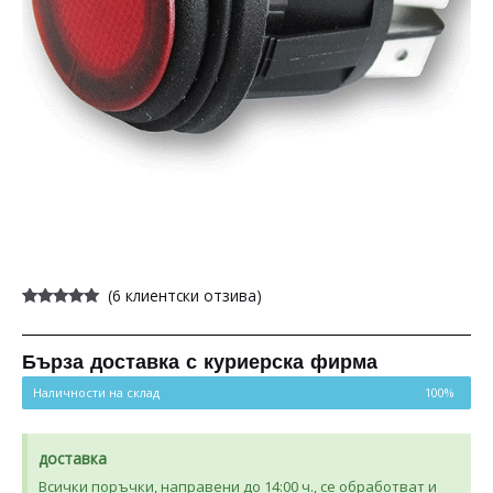
(
6
клиентски отзива)
Оценен
6
4.83
от 5,
базирано
на
Бърза доставка с куриерска фирма
потребителски
оценки
Наличности на склад
100%
доставка
Всички поръчки, направени до 14:00 ч., се обработват и