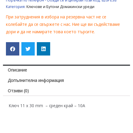
Поръчка по телефон - Обади се и цитирай този код:
820PE38
ДОМАКИНСКИ
Категория:
Ключове и Бутони Домакински уреди
ЕЛЕКТРОУРЕДИ
При затруднения в избора на резервна част не се
UNIVERSAL
колебайте да се свържете с нас. Ние ще ви съдействаме
дори и да не намирате това което търсите.
Описание
Допълнителна информация
Отзиви (0)
Ключ 11 x 30 mm – среден край – 10A