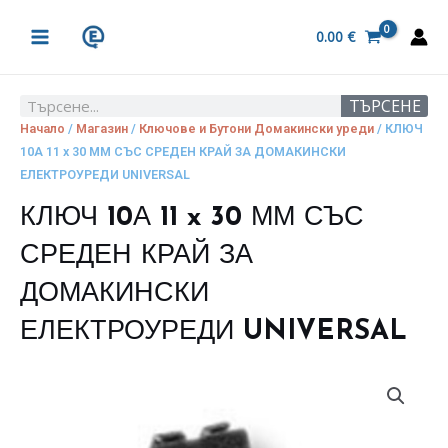
Skip
MAIN
to
0.00
€
MENU
content
ТЪРСЕНЕ
Search
Начало
/
Магазин
/
Ключове и Бутони Домакински уреди
/ КЛЮЧ
10А 11 x 30 ММ СЪС СРЕДЕН КРАЙ ЗА ДОМАКИНСКИ
ЕЛЕКТРОУРЕДИ UNIVERSAL
КЛЮЧ 10А 11 x 30 ММ СЪС
СРЕДЕН КРАЙ ЗА
ДОМАКИНСКИ
ЕЛЕКТРОУРЕДИ UNIVERSAL