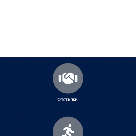
Посетете страницата с полезни съвети за да
научите повече.
Щракнете тук
Отстъпки