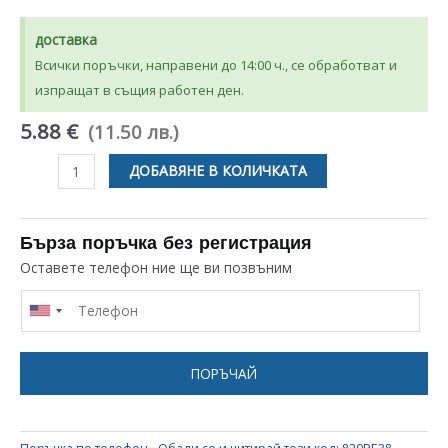
доставка
Всички поръчки, направени до 14:00 ч., се обработват и
изпращат в същия работен ден.
5.88 €
(11.50 лв.)
количество
ДОБАВЯНЕ В КОЛИЧКАТА
за
КЛЮЧ
10А
Бърза поръчка без регистрация
11
Оставете телефон ние ще ви позвъним
x
30
ММ
СЪС
ПОРЪЧАЙ
СРЕДЕН
КРАЙ
ЗА