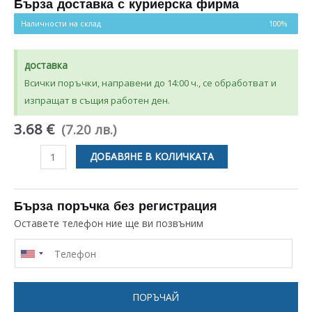
на
Бърза доставка с куриерска фирма
потребителски
оценки
Наличности на склад
100%
доставка
Всички поръчки, направени до 14:00 ч., се обработват и
изпращат в същия работен ден.
3.68 €
(7.20 лв.)
количество
ДОБАВЯНЕ В КОЛИЧКАТА
за
КЛЮЧ
12Х27
Бърза поръчка без регистрация
ММ
Оставете телефон ние ще ви позвъним
СЪС
СРЕДЕН
КРАЙ
И
ПОРЪЧАЙ
ДВЕ