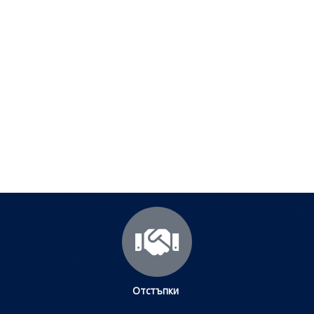
Полезни съвети - Често
срещани проблеми
Посетете страницата с полезни съвети за да
научите повече.
Щракнете тук
Отстъпки